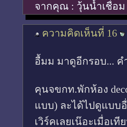
จากคุณ :
วุ้นน้ำเชื่อ
ความคิดเห็นที่ 16
อื้มม มาดูอีกรอบ... คำ
คุนจขกท.พักห้อง deco
แบบ) ละได้ไปดูแบบอื่
เวิร์คเลยเน๊อะเมื่อเ