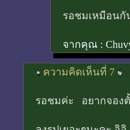
รอชมเหมือนกั
จากคุณ :
Chuv
ความคิดเห็นที่ 7
รอชมค่ะ อยากจองตั้
ลงรูปเยอะๆนะคะ อิอิ