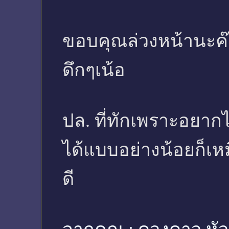
ขอบคุณล่วงหน้านะค๊ะส
ดึกๆเน้อ
ปล. ที่ทักเพราะอยากไ
ได้แบบอย่างน้อยก็เห
ดี