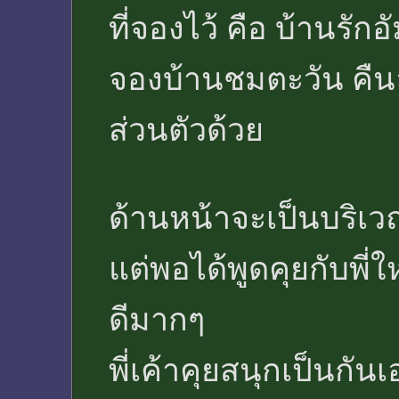
ที่จองไว้ คือ บ้านรัก
จองบ้านชมตะวัน คืนละ
ส่วนตัวด้วย
ด้านหน้าจะเป็นบริเว
แต่พอได้พูดคุยกับพี่ให
ดีมากๆ
พี่เค้าคุยสนุกเป็นกันเอ