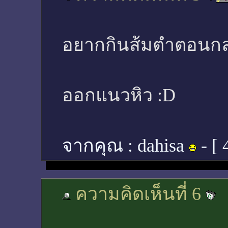
อยากกินส้มตำตอนกล
ออกแนวหิว :D
จากคุณ :
dahisa
- [
ความคิดเห็นที่ 6