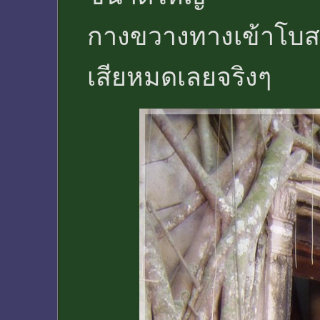
กางขวางทางเข้าโบสถ์ 
เสียหมดเลยจริงๆ