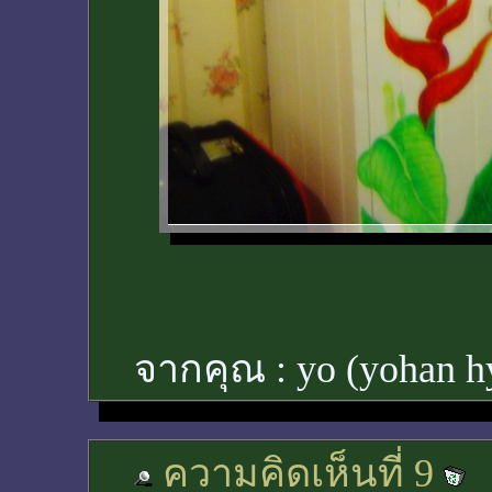
จากคุณ :
yo (yohan 
ความคิดเห็นที่ 9