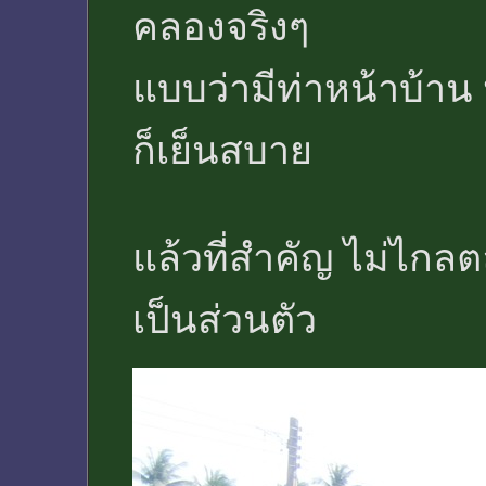
คลองจริงๆ
แบบว่ามีท่าหน้าบ้า
ก็เย็นสบาย
แล้วที่สำคัญ ไม่ไกล
เป็นส่วนตัว