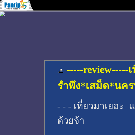
-----review----
รำพึง*เสม็ด*นค
- - - เที่ยวมาเยอะ แ
ด้วยจ้า