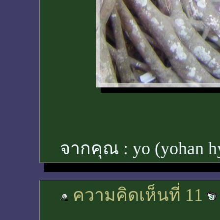
จากคุณ :
yo (yohan 
ความคิดเห็นที่ 11