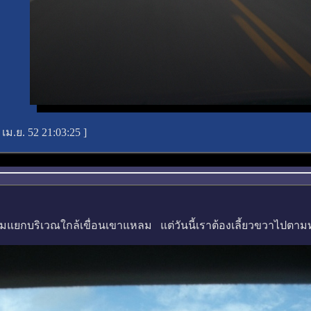
 เม.ย. 52 21:03:25
]
แยกบริเวณใกล้เขื่อนเขาแหลม แต่วันนี้เราต้องเลี้ยวขวาไปตามทา