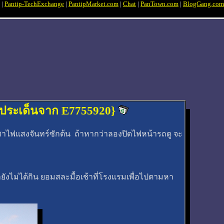
|
Pantip-TechExchange
|
PantipMarket.com
|
Chat
|
PanTown.com
|
BlogGang.com
ตกประเด็นจาก E7755920}
้เสาไฟแสงจันทร์ซักต้น ถ้าหากว่าลองปิดไฟหน้ารถดู จะ
งไม่ได้กิน ยอมสละมื้อเช้าที่โรงแรมเพื่อไปตามหา