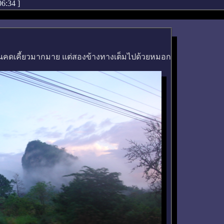
:06:34
]
ะนั้นคดเคี้ยวมากมาย แต่สองข้างทางเต็มไปด้วยหมอก