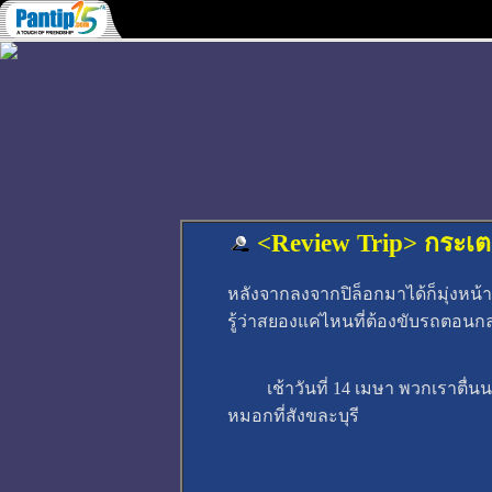
<Review Trip> กระเต
หลังจากลงจากปิล็อกมาได้ก็มุ่งหน้
รู้ว่าสยองแค่ไหนที่ต้องขับรถตอนก
เช้าวันที่ 14 เมษา พวกเราตื่นนอ
หมอกที่สังขละบุรี