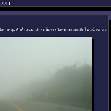
:10:31
]
ยังปกคลุมทั่วทั้งถนน ขับรถต้องระวังหน่อยและเปิดไฟหน้ารถด้วย