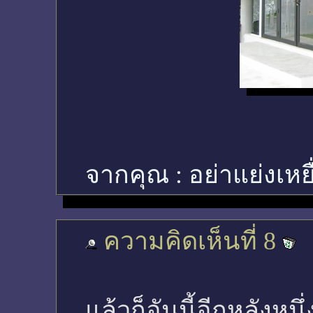
จากคุณ :
อย่าแย่งเหย
ความคิดเห็นที่ 8
แล้วก็อันนี้อีกหลังหนึ