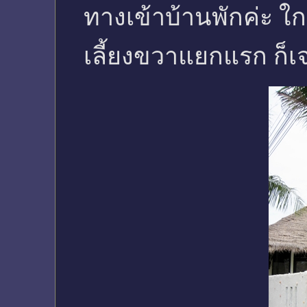
ทางเข้าบ้านพักค่ะ ใกล
เลี้ยงขวาแยกแรก ก็เ