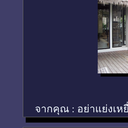
จากคุณ :
อย่าแย่งเหย