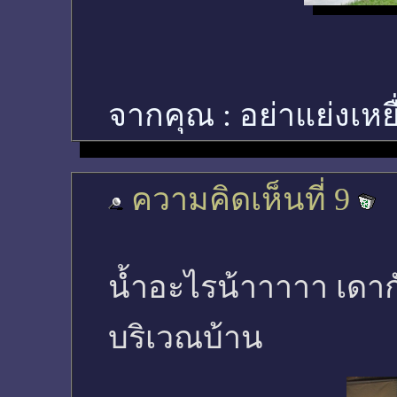
จากคุณ :
อย่าแย่งเหย
ความคิดเห็นที่ 9
น้ำอะไรน้าาาาา เดาก
บริเวณบ้าน