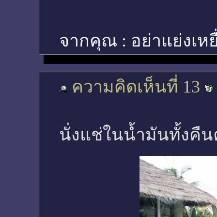
จากคุณ :
อย่าแย่งเหย
ความคิดเห็นที่ 13
นั่งแช่ในน้ำมันทั้งคื