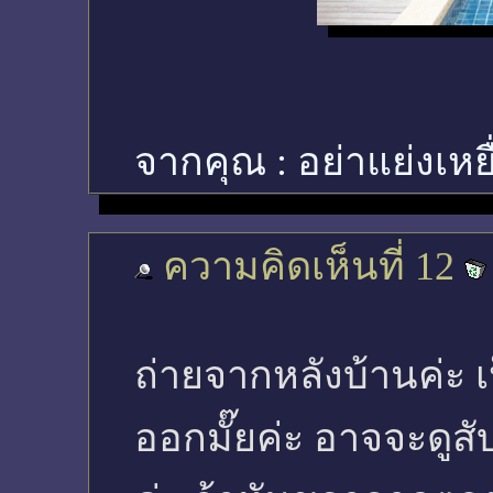
จากคุณ :
อย่าแย่งเหย
ความคิดเห็นที่ 12
ถ่ายจากหลังบ้านค่ะ
ออกมั๊ยค่ะ อาจจะดู