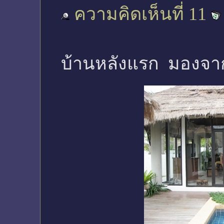
ความคิดเห็นที่ 11
บ้านหลังแรก มองจาก