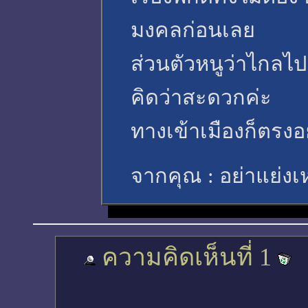
มงคลก่อนเลย
ส่วนตัวหนูว่าไกลไ
คิดว่าสะดวกค่ะ
ทางเข้าเมืองก็ตรงอ
จากคุณ :
อย่าแย่งเ
ความคิดเห็นที่ 1