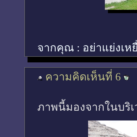
จากคุณ :
อย่าแย่งเหย
ความคิดเห็นที่ 6
ภาพนี้มองจากในบริเ