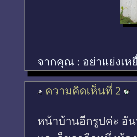
จากคุณ :
อย่าแย่งเหย
ความคิดเห็นที่ 2
หน้าบ้านอีกรูปค่ะ อัน