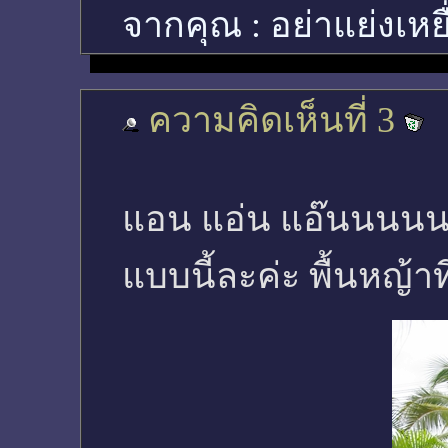
จากคุณ :
อย่าแย่งเหย
ความคิดเห็นที่ 3
แอน แอ่น แอ๊นนนนนน
แบบนี้ละค่ะ พื้นหญ้าที