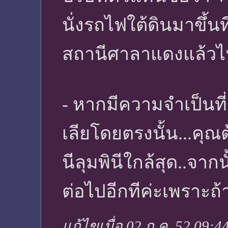
นั่งรถไฟใต้ดินมาขึ้นท
สถานีศาลาแดงแล้วไปล
- หากมีความจำเป็นท
เลียโดยตรงนั้น...คุณ
นีลุมพินีใกล้สุด..จากน
ต่อไปอีกทีค่ะเพราะถ
แก้ไขเมื่อ 02 ก.ค. 52 09:4