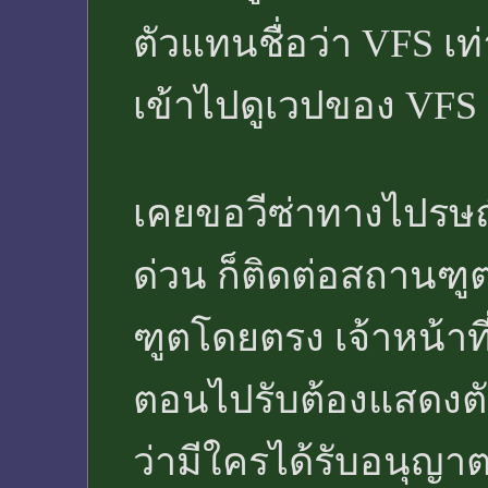
ตัวแทนชื่อว่า VFS เท่
เข้าไปดูเวปของ VFS จ
เคยขอวีซ่าทางไปรษณีย
ด่วน ก็ติดต่อสถานฑู
ฑูตโดยตรง เจ้าหน้าท
ตอนไปรับต้องแสดงตัว
ว่ามีใครได้รับอนุญา