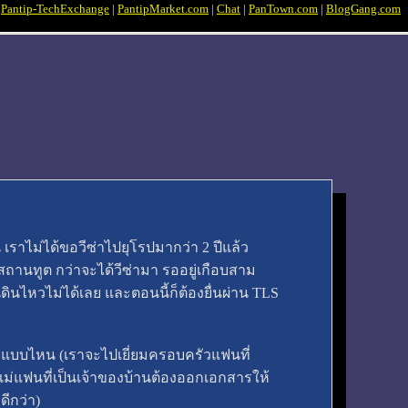
|
Pantip-TechExchange
|
PantipMarket.com
|
Chat
|
PanTown.com
|
BlogGang.com
ยน เราไม่ได้ขอวีซ่าไปยุโรปมากว่า 2 ปีแล้ว
ถานทูต กว่าจะได้วีซ่ามา รออยู่เกือบสาม
ินไหวไม่ได้เลย และตอนนี้ก็ต้องยื่นผ่าน TLS
่าแบบไหน (เราจะไปเยี่ยมครอบครัวแฟนที่
่อแม่แฟนที่เป็นเจ้าของบ้านต้องออกเอกสารให้
ดีกว่า)