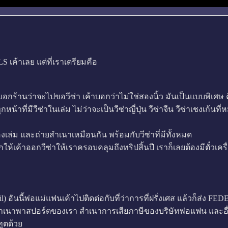
S เค้าเลย แต่ที่เราเตรียมคือ
อกร้านว่าจะไปขอวีซ่า เค้าบอกว่าไม่ใช่สองนิ้ว มันเป็นแบบพิเศษ ค
หน้าที่มีวีซ่าในเล่ม ไม่ว่าจะเป็นวีซ่าญี่ปุ่น วีซ่าจีน วีซ่าเชงเก้น
องเล่ม และถ่ายสำเนาเหมือนกัน พร้อมกับวีซ่าที่มีทั้งหมด
กให้เค้าออกวีซ่าให้เราครอบคลุมถึงทริปสิ้นปี เราก็เลยต้องมีตั๋ว
eil) อันนี้พ่อแม่แฟนเค้าไปติดต่อกับที่ว่าการที่ฝรั่งเศส แล้วก็ส่ง F
นาพาสปอร์ตของเรา สำเนาการเสียภาษีของบริษัทพ่อแฟน และอื่น 
ูตด้วย