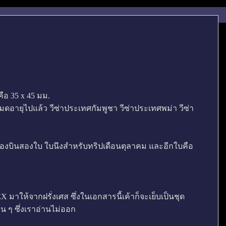
ือ 35 x 45 มม.
ที่หมดอายุไปแล้ว วีซ่าประเทศกัมพูชา วีซ่าประเทศพม่า วีซ่า
เครื่องบินสองใบ ใบนึงสำหรับทริปเดือนตุลาคม และอีกใบคือ
EDEX มาให้จากฝรั่งเศส ซึ่งในเอกสารนี้เค้าก็จะเย็บเป็นชุด
ๆ ซึ่งเราอ่านไม่ออก