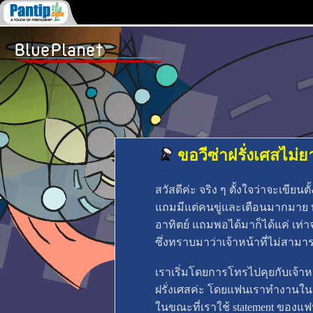
ขอวีซ่าฝรั่งเศสไม่ยาก
สวัสดีค่ะ จริง ๆ ตั้งใจว่าจะเขียน
แถมมีแต่คนขู่และเตือนมากมาย ท
อาทิตย์ แถมพอได้มาก็ได้แค่ เท่
ซึ่งทราบมาว่าเจ้าหน้าที่ไม่สามา
เราเริ่มโดยการโทรไปคุยกับเจ้า
ฝรั่งเศสค่ะ โดยแฟนเราทำงานในเมื
ในขณะที่เราใช้ statement ของแฟน