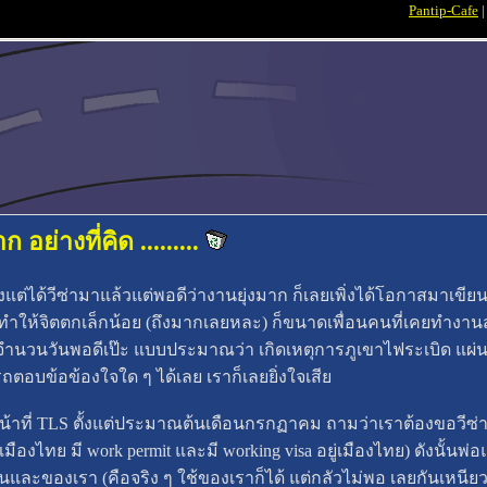
Pantip-Cafe
 อย่างที่คิด .........
ตั้งแต่ได้วีซ่ามาแล้วแต่พอดีว่างานยุ่งมาก ก็เลยเพิ่งได้โอกาสมาเขี
ำให้จิตตกเล็กน้อย (ถึงมากเลยหละ) ก็ขนาดเพื่อนคนที่เคยทำงานส
าจำนวนวันพอดีเป๊ะ แบบประมาณว่า เกิดเหตุการภูเขาไฟระเบิด แผ่นด
รถตอบข้อข้องใจใด ๆ ได้เลย เราก็เลยยิ่งใจเสีย
หน้าที่ TLS ตั้งแต่ประมาณต้นเดือนกรกฏาคม ถามว่าเราต้องขอวีซ
องไทย มี work permit และมี working visa อยู่เมืองไทย) ดังนั้นพ
และของเรา (คือจริง ๆ ใช้ของเราก็ได้ แต่กลัวไม่พอ เลยกันเหนียว