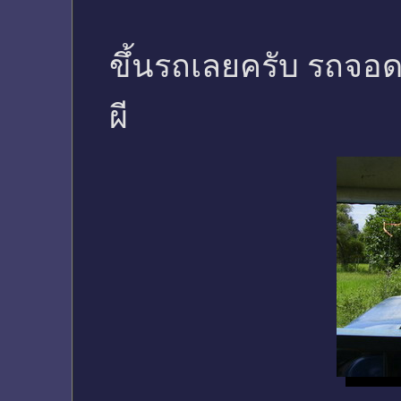
ขึ้นรถเลยครับ รถจอดร
ผี