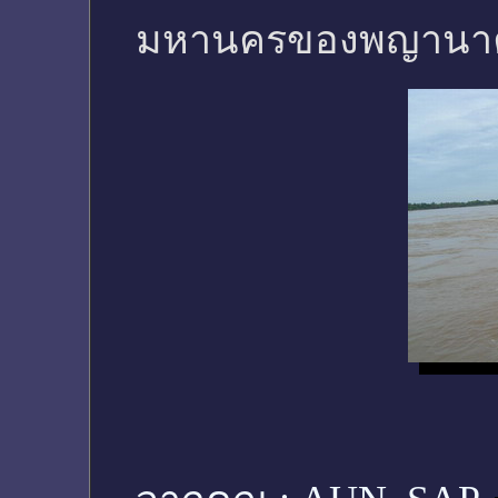
มหานครของพญานาค ซึ