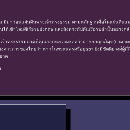
 มีมาก่อนแผ่นดินพระเจ้าทรงธรรม ตามหลักฐานคือในแผ่นดินส
ุ่นได้เข้าโจมตีเรือรบอังกฤษ และสังหารกัปตันเรือรบลำนั้นอย่างกล
้าทรงธรรมตามที่คุณออกหลวงมงคลว่ามาออกญาภิมุข(ยามาดะ)นั้นเป็น
าวดารของไทยว่า หากในพระนครศรีอยุธยา ยังมีขัตติยวงศ์ผู้มีสิท
นขาด
ิ