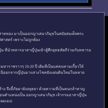
ราสาททอง มาเป็นออกญาเสนาภิมุขในสมัยสมเด็จพระ
ติศาสตร์ เพราะไม่ถูกต้อง
ที่นำทหารอาสาญี่ปุ่นเข้าสู้ศึกยุทธหัตถีร่วมกับทหารอ
รมหาราชราวๆ 10-20 ปี เดิมทีเป็นแค่คนหามเกี้ยวให้
 หลบหนีออกจากญี่ปุ่นมาแสวงโชคยังแผ่นดินใหม่ในหลาย
ดล้าง จึงลี้ภัยมายังอยุธยา ด้วยความที่เป็นคนกล้าหาญ
อนตำแหน่งเป็น ออกญาเสนาภิมุข เจ้ากรมอาสาญี่ปุ่น
ระผมเอง)