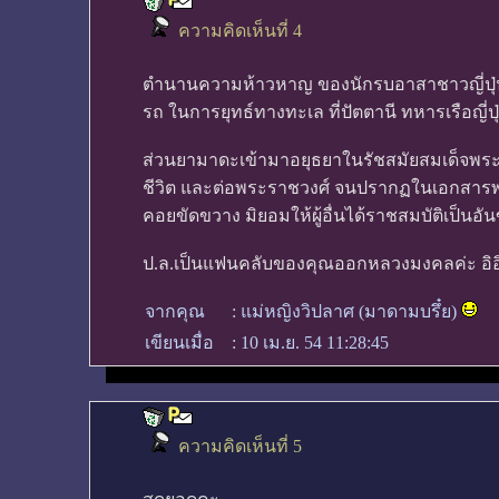
ความคิดเห็นที่ 4
ตำนานความห้าวหาญ ของนักรบอาสาชาวญี่ปุ่น
รถ ในการยุทธ์ทางทะเล ที่ปัตตานี ทหารเรือญี่ป
ส่วนยามาดะเข้ามาอยุธยาในรัชสมัยสมเด็จพระเจ
ชีวิต และต่อพระราชวงศ์ จนปรากฏในเอกสารพงศ
คอยขัดขวาง มิยอมให้ผู้อื่นได้ราชสมบัติเป็นอั
ป.ล.เป็นแฟนคลับของคุณออกหลวงมงคลค่ะ อิอ
จากคุณ
:
แม่หญิงวิปลาศ (มาดามบรึ๋ย)
เขียนเมื่อ
:
10 เม.ย. 54 11:28:45
ความคิดเห็นที่ 5