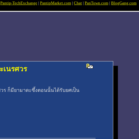
|
Pantip-TechExchange
|
PantipMarket.com
|
Chat
|
PanTown.com
|
BlogGang.com
ระเนรศวร
 ก็มียามาดะซึ้งตอนนั้นได้รับยศเป็น