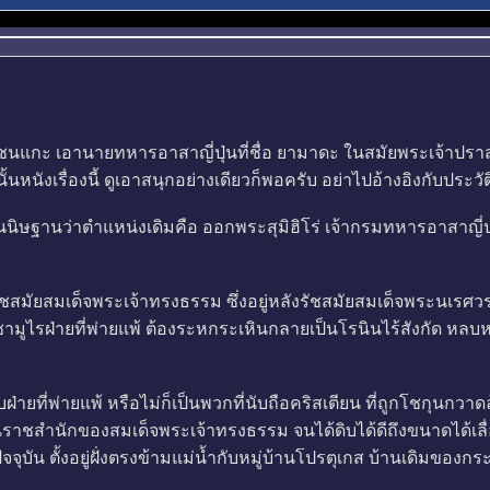
าชนแกะ เอานายทหารอาสาญี่ปุ่นที่ชื่อ ยามาดะ ในสมัยพระเจ้าป
นหนังเรื่องนี้ ดูเอาสนุกอย่างเดียวก็พอครับ อย่าไปอ้างอิงกับประวั
ฐานว่าตำแหน่งเดิมคือ ออกพระสุมิฮิโร่ เจ้ากรมทหารอาสาญี่ปุ่น 
นรัชสมัยสมเด็จพระเจ้าทรงธรรม ซึ่งอยู่หลังรัชสมัยสมเด็จพระนเรศว
ฮาร่า ซามูไรฝ่ายที่พ่ายแพ้ ต้องระหกระเหินกลายเป็นโรนินไร้สังกัด
บฝ่ายที่พ่ายแพ้ หรือไม่ก็เป็นพวกที่นับถือคริสเตียน ที่ถูกโชกุนกวา
ราชสำนักของสมเด็จพระเจ้าทรงธรรม จนได้ดิบได้ดีถึงขนาดได้เลื่
ัจจุบัน ตั้งอยู่ฝั่งตรงข้ามแม่น้ำกับหมู่บ้านโปรตุเกส บ้านเดิมของก