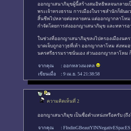
ออกญาเสนาภิมุขผู้นี้สร้างสมอิทธิพลจนกลายเ
พระเจ้าทรงธรรม การเมืองในราชสำนักก็ผันผว
สิ้นชีพไปหลายต่อหลายคน แต่ออกญากลาโหม ก
กำจัดโดยการส่งออกญาเสนาภิมุข และทหารอา
ในช่วงที่ออกญาเสนาภิมุขลงไปครองเมืองนครฯ ก
บาดเจ็บถูกอาวุธที่เท้า ออกญากลาโหม ส่งหมอหล
นครศรีธรรมราชนั่นเอง ส่วนออกญากลาโหม ก็
จากคุณ
:
ออกหลวงมงคล
เขียนเมื่อ
:
9 เม.ย. 54 21:38:58
ความคิดเห็นที่ 2
ออกญาเสนาภิมุข เป็นชื่อตำแหน่งหรือครับ (ถึงใ
จากคุณ
:
FIndinGBeautYINNegativESpacE