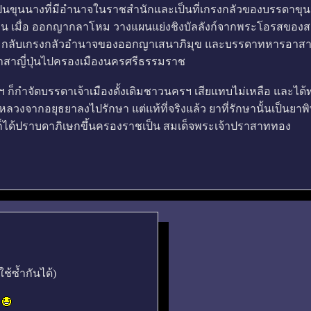
ป็นขุนนางที่มีอำนาจในราชสำนักและเป็นที่เกรงกลัวของบรรดาขุน
น เมื่อ ออกญากลาโหม วางแผนแย่งชิงบัลลังก์จากพระโอรสของสม
ลับเกรงกลัวอำนาจของออกญาเสนาภิมุข และบรรดาทหารอาสาญี่ปุ่
สาญี่ปุ่นไปครองเมืองนครศรีธรรมราช
็กำจัดบรรดาเจ้าเมืองดั้งเดิมชาวนครฯ เสียแทบไม่เหลือ และได้ท
วงจากอยุธยาลงไปรักษา แต่แท้ที่จริงแล้ว ยาที่รักษานั้นเป็นยาพิษ
ได้ปราบดาภิเษกขึ้นครองราชเป็น สมเด็จพระเจ้าปราสาททอง
ช้ซ้ำกันได้)
S