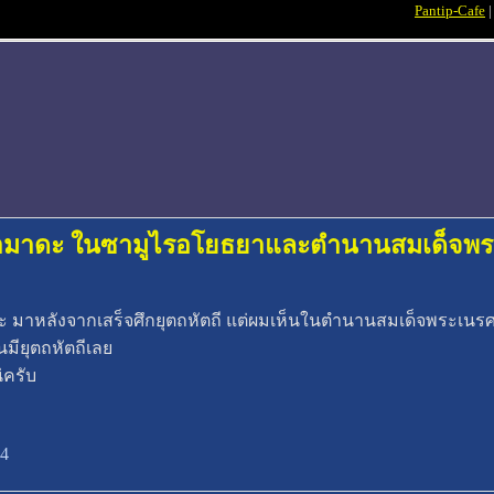
Pantip-Cafe
 ยามาดะ ในซามูไรอโยธยาและตำนานสมเด็จพ
าหลังจากเสร็จศึกยุตถหัตถี แต่ผมเห็นในตำนานสมเด็จพระเนรศวร
นมียุตถหัตถีเลย
่ครับ
44