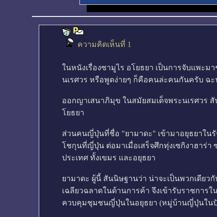
ความคิดเห็นที่ 1
ในหนังเรื่องซามูไร อโยธยา เป็นการจับแพะม
นเรศวร หรือพูดง่ายๆ ก็คือคนล่ะคนกันครับ ฉะนั้
ออกญาเสนาภิมุข ในสมัยสมเด็จพระนเรศวร สันนิษ
โยธยา
ส่วนคนญี่ปุ่นที่ชื่อ "ยามาดะ" เข้ามาอยุธยาใ
โชกุนที่ญี่ปุ่น ต่อมาเมื่อเสร็จศึกทุ่งเซกิงา
ประเทศ ทั้งเขมร และอยุธยา
ยามาดะ ผู้นี้ สันนิษฐานว่า น่าจะเป็นพวกเดียวกั
เฉลียวฉลาดในด้านการค้า จึงเข้ารับราชการใน
ควบคุมชุมชนญี่ปุ่นในอยุธยา (หมู่บ้านญี่ปุ่นในป