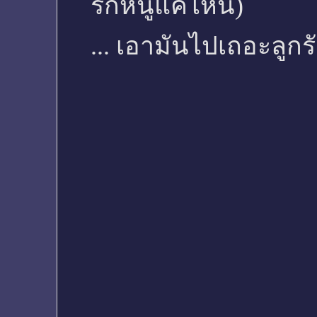
รักหนูแค่ไหน)
... เอามันไปเถอะลูกรั