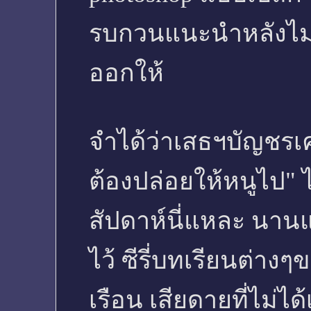
รบกวนแนะนำหลังไมค
ออกให้
จำได้ว่าเสธฯบัญชรเคย
ต้องปล่อยให้หนูไป" ไ
สัปดาห์นี่แหละ นานแ
ไว้ ซีรี่บทเรียนต่าง
เรือน เสียดายที่ไม่ได