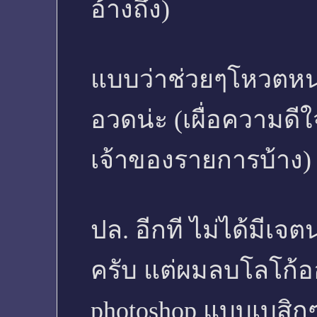
อ้างถึง)
แบบว่าช่วยๆโหวตหน่
อวดน่ะ (เผื่อความด
เจ้าของรายการบ้าง) 
ปล. อีกที ไม่ได้มี
ครับ แต่ผมลบโลโก้ออ
photoshop แบบเบสิกๆ