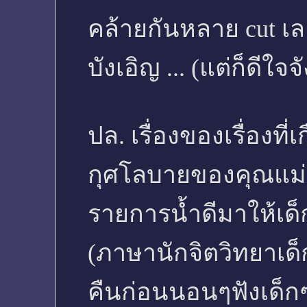
คล้ายกันหลาย cut เลย
บังเอิญ ... (แต่ก็ดีใจจั
ปล. เรื่องของเรื่องที
กุศโลบายของคุณแม่น้
รายการน้ำดีมาให้เด
(ภาษานักจิตวิทยาเด็ก
คืนก่อนนอนๆฟังเด็กๆดู