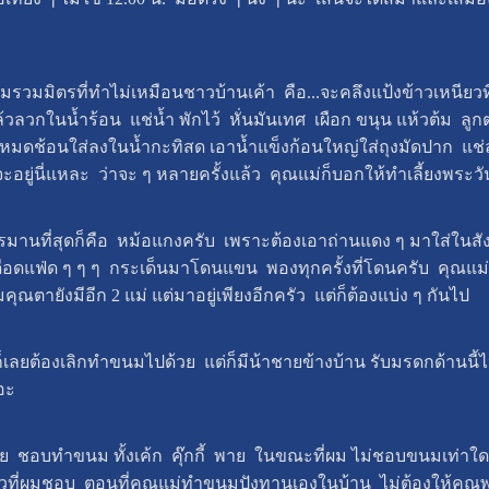
นมรวมมิตรที่ทำไม่เหมือนชาวบ้านเค้า คือ...จะคลึงแป้งข้าวเหนียว
ลวกในน้ำร้อน แช่น้ำ พักไว้ หั่นมันเทศ เผือก ขนุน แห้วต้ม ลูกตา
งหมดช้อนใส่ลงในน้ำกะทิสด เอาน้ำแข็งก้อนใหญ่ใส่ถุงมัดปาก แช่ลง
นี่แหละ ว่าจะ ๆ หลายครั้งแล้ว คุณแม่ก็บอกให้ทำเลี้ยงพระวันที่ 
รมานที่สุดก็คือ หม้อแกงครับ เพราะต้องเอาถ่านแดง ๆ มาใส่ในสั
ือดแฟ่ด ๆ ๆ ๆ กระเด็นมาโดนแขน พองทุกครั้งที่โดนครับ คุณแม่บ
ณตายังมีอีก 2 แม่ แต่มาอยู่เพียงอีกครัว แต่ก็ต้องแบ่ง ๆ กันไป
 ก็เลยต้องเลิกทำขนมไปด้วย แต่ก็มีน้าชายข้างบ้าน รับมรดกด้านนี้ไป
เยอะ
ู่เฉย ชอบทำขนม ทั้งเค้ก คุ๊กกี้ พาย ในขณะที่ผม ไม่ชอบขนมเท่
ยวที่ผมชอบ ตอนที่คุณแม่ทำขนมปังทานเองในบ้าน ไม่ต้องให้คุณพ่อซื