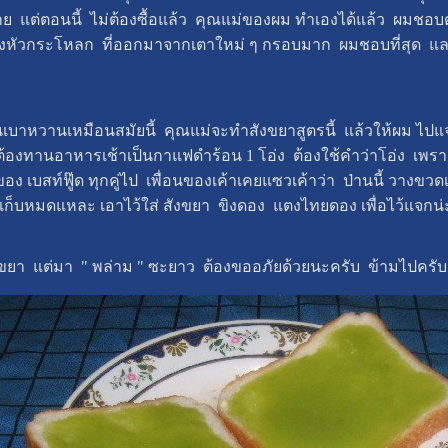
 แต่ตอนนี้ ไม่ต้องซื้อแล้ว คุณแม่ของผม ทำเองได้แล้ว ผมชอบต
ปังหัวกระโหลก ที่ออกมาจากเตาใหม่ ๆ กรอบมาก ผมชอบที่สุด และถ
้เป็นเบาหวานเหมือนสมัยนี้ คุณแม่จะทำสังขยาสูตรนี้ แล้วให้ผม 
ต้องทานอาหารเช้าเป็นกาแฟดำร้อน 1 โอ่ง ต้องใช้คำว่าโอ่ง เ
 เบสท์ฟู๊ด ทุกคู่ไป เพื่อนของเค้าเคยแซวเค้าว่า ป่านนี้ วางขวดเปล
เก็บหมดแหละ เอาไว้ใส่ สังขยา ขิงดอง แตงไทยดอง เพื่อไว้แจกน่
ขยา แต่มา " พล่าม " ซะยาว ต้องขออภัยด้วยนะครับ ข้ามไปครับ 