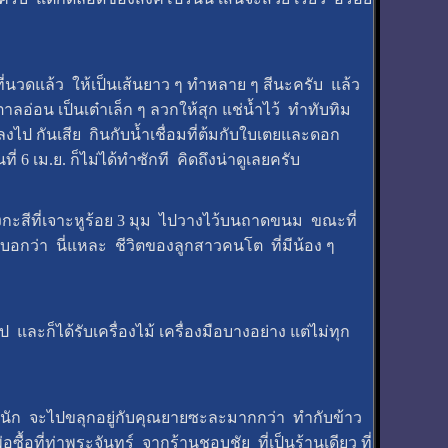
ที่นวดแล้ว ให้เป็นเส้นยาว ๆ ทำหลาย ๆ สีนะครับ แล้ว
ลอ่อน เป็นเต๋าเล็ก ๆ ลวกให้สุก แช่น้ำไว้ ทำทับทิม
ไป กันเสีย กินกับน้ำเชื่อมที่ต้มกับใบเตยและดอก
6 เม.ย. ก็ไม่ได้ทำซักที คิดถึงน่าดูเลยครับ
งกะสีที่เจาะหูร้อย 3 มุม ไปวางไว้บนถาดขนม ขณะที่
อกว่า นี่แหละ ชีวิตของลูกสาวคนโต ที่มีน้อง ๆ
 และก็ได้รับเครื่องไม้ เครื่องมือบางอย่าง แต่ไม่ทุก
าใดนัก จะไปขลุกอยู่กับคุณยายซะละมากกว่า ทำกับข้าว
้อที่ท่าพระจันทร์ จากร้านชอบชัย ที่เป็นร้านเดียว ที่