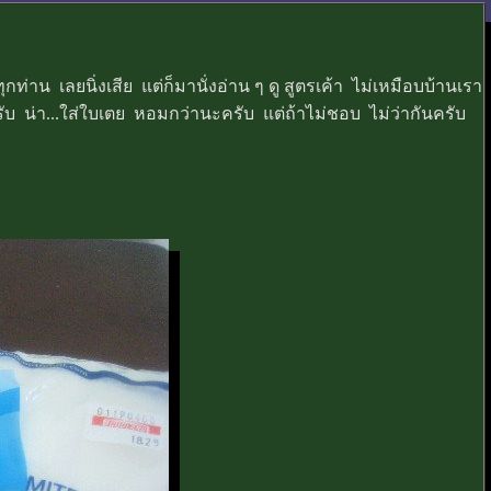
่าน เลยนิ่งเสีย แต่ก็มานั่งอ่าน ๆ ดู สูตรเค้า ไม่เหมือบบ้านเรา
รับ น่า...ใส่ใบเตย หอมกว่านะครับ แต่ถ้าไม่ชอบ ไม่ว่ากันครับ