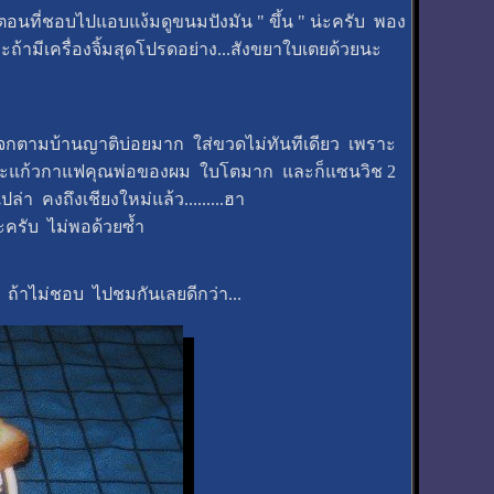
อนที่ชอบไปแอบแง้มดูขนมปังมัน " ขึ้น " น่ะครับ พอง
้ามีเครื่องจิ้มสุดโปรดอย่าง...สังขยาใบเตยด้วยนะ
ไปแจกตามบ้านญาติบ่อยมาก ใส่ขวดไม่ทันทีเดียว เพราะ
พราะแก้วกาแฟคุณพ่อของผม ใบโตมาก และก็แซนวิช 2
่า คงถึงเชียงใหม่แล้ว.........ฮา
ะครับ ไม่พอด้วยซ้ำ
ถ้าไม่ชอบ ไปชมกันเลยดีกว่า...