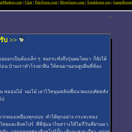
ipMarket.com
|
Chat
|
PanTown.com
|
BlogGang.com
|
Torakhong.org
|
GameRoom
รับ >>
อยออกเป็นห้องเล็ก ๆ จนกระทั่งถึงรุ่นผมโตมา ก็ยังได้
่อน บ้านเราทำโรงยาฝิ่น ให้คนมานอนสูบฝิ่นที่ห้อง
องฝิ่น หมอนไม้ นมไม้ เอาไว้หนุนหลังเพื่อนวดแบบดัดหลัง
ไป
่ทำจากทองเหลืองทุกแบบ ทำได้ทุกอย่าง กระทะทอง
และสิงคโปร์ ที่พี่จุ๋มมาไขสว่างให้ไม่กี่วันที่ผ่านมา
สมอครับ แต่กดลอดช่องสิงคโปร์นั้น เส้นจะสวย เรียว อร่อย