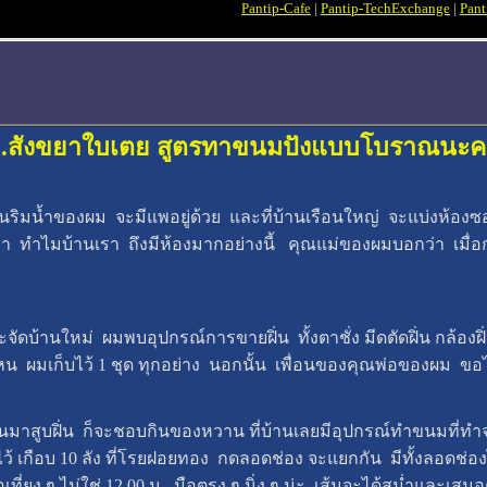
Pantip-Cafe
|
Pantip-TechExchange
|
Pant
....สังขยาใบเตย สูตรทาขนมปังแบบโบราณนะค
่บ้านริมน้ำของผม จะมีแพอยู่ด้วย และที่บ้านเรือนใหญ่ จะแบ่งห้องซ
่ว่า ทำไมบ้านเรา ถึงมีห้องมากอย่างนี้ คุณแม่ของผมบอกว่า เมื่อก
่อจะจัดบ้านใหม่ ผมพบอุปกรณ์การขายฝิ่น ทั้งตาชั่ง มีดตัดฝิ่น กล้
หน ผมเก็บไว้ 1 ชุด ทุกอย่าง นอกนั้น เพื่อนของคุณพ่อของผม ขอ
มีคนมาสูบฝิ่น ก็จะชอบกินของหวาน ที่บ้านเลยมีอุปกรณ์ทำขนมที
้ เกือบ 10 ลัง ที่โรยฝอยทอง กดลอดช่อง จะแยกกัน มีทั้งลอดช่องไทย
ือเที่ยง ๆ ไม่ใช่ 12.00 น. มือตรง ๆ นิ่ง ๆ น่ะ เส้นจะได้สม่ำและเ