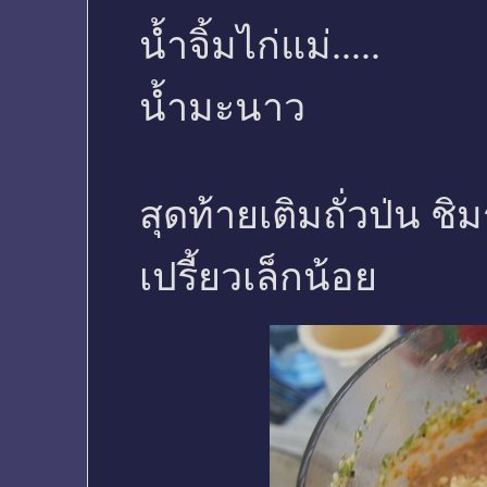
น้ำจิ้มไก่แม่.....
น้ำมะนาว
สุดท้ายเติมถั่วป่น ช
เปรี้ยวเล็กน้อย