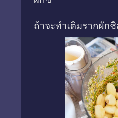
ถ้าจะทำเติมรากผักช