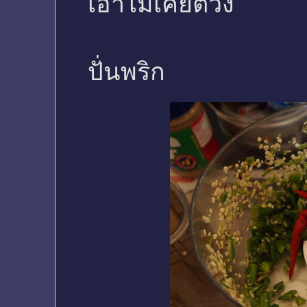
เอาไม่เคยตวง
ปั่นพริก