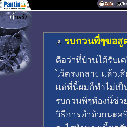
รบกวนพี่ๆขอส
คือว่าที่บ้านได้รับ
ไว้ตรงกลาง แล้วเส
แต่ที่นี้ผมก็ทำไม่เป
รบกวนพี่ๆห้องนี้ช่
วิธีการทำด้วยนะคร