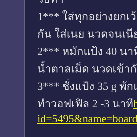
1*** ใส่ทุกอย่างยกเว
กัน ใส่เนย นวดจนเนี
2*** หมักแป้ง 40 นาท
น้ำตาลเม็ด นวดเข้าก
3*** ชั่งแป้ง 35 g พั
ทำวอฟเฟิล 2 -3 นาที
id=5495&name=board