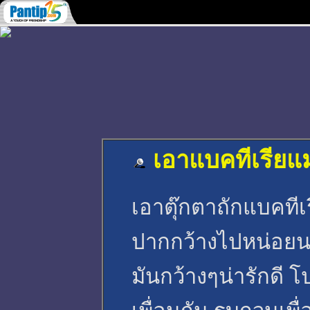
เอาแบคทีเรี
เอาตุ๊กตาถักแบคที
ปากกว้างไปหน่อยน
มันกว้างๆน่ารักดี 