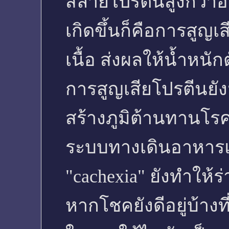
สลายโปรตีนสูงกว่าอั
เกิดขึ้นก็คือการสู
เนื้อ ส่งผลให้น้ำหนั
การสูญเสียโปรตีนย
สร้างภูมิต้านทานโ
ระบบทางเดินอาหา
"cachexia" ยังทำให้ร
หากโชคยังดีอยู่บ้าง