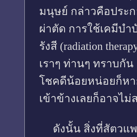
มนุษย์ กล่าวคือปร
ผ่าตัด การใช้เคมีบำ
รังสี (radiation thera
เราๆ ท่านๆ ทราบกัน 
โชคดีน้อยหน่อยก็หาย
เข้าข้างเลยก็อาจไ
ดังนั้น สิ่งที่สัตวแ