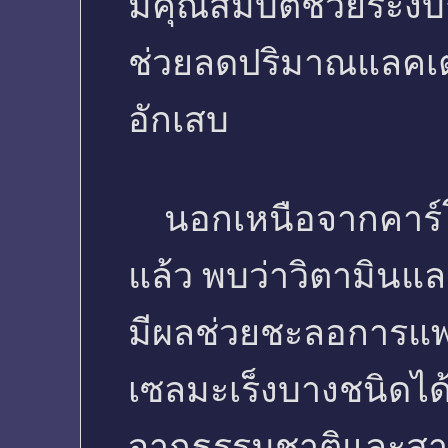
มีคุณสมบัติช่วยระงั
ช่วยลดปริมาณแลคเ
อักเสบ
นอกเหนือจากคาร์โ
แล้ว พบว่าวิตามินแ
มีผลช่วยชะลอการแพ
เซลมะเร็งบางชนิดได้ 
จากธรรมชาติและสารสั