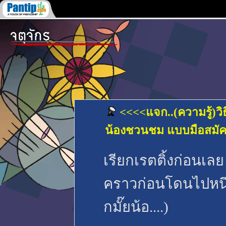
<<<<แจก..(ความรู้)วิ
น้องชวนชม แบบมือสมัค
เรียกเรตติ้งก่อนเล
คราวก่อนโดนไปหนึ่
กมั๊ยน้อ....)