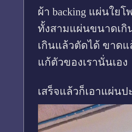
ผ้า backing แผ่นใยโพ
ทั้งสามแผ่นขนาดเกิน
เกินแล้วตัดได้ ขาดแ
แก้ตัวของเรานั่นเอง
เสร็จแล้วก็เอาแผ่นป