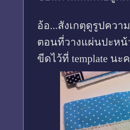
อ้อ...สังเกตุดูรูปคว
ตอนที่วางแผ่นปะหน้า
ขีดไว้ที่ template นะ