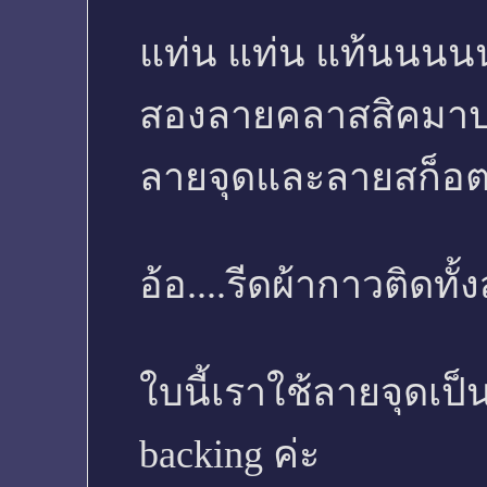
แท่น แท่น แท้นนน
สองลายคลาสสิคมาป
ลายจุดและลายสก็อตค่
อ้อ....รีดผ้ากาวติดท
ใบนี้เราใช้ลายจุดเป
backing ค่ะ