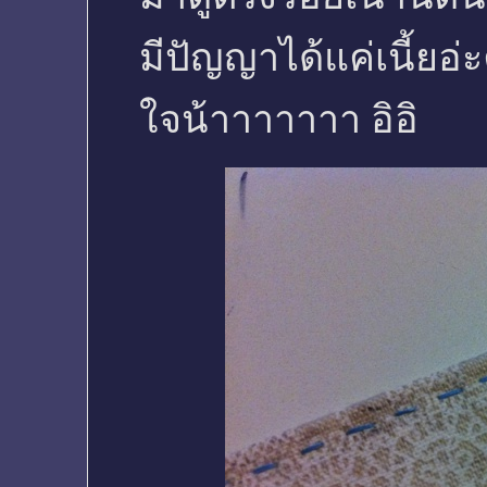
มีปัญญาได้แค่เนี้ยอ่ะ
ใจน้าาาาาาา อิอิ