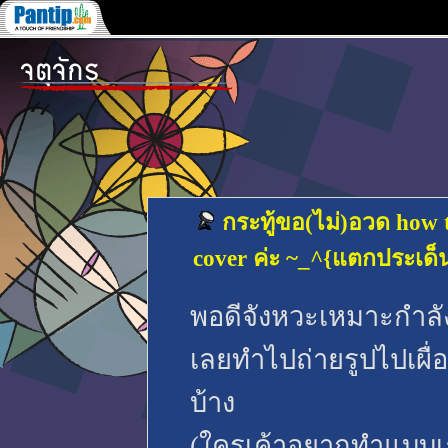
กระทู้ขอ(ไม่)อวด how 
cover ค่ะ ~_^{แตกประเด
พอดีจังหวะเหมาะกำลัง
เลยทำไปถ่ายรูปไปเผื่อ
บ้าง
(ใครเค้าอยากทำแบบเธ