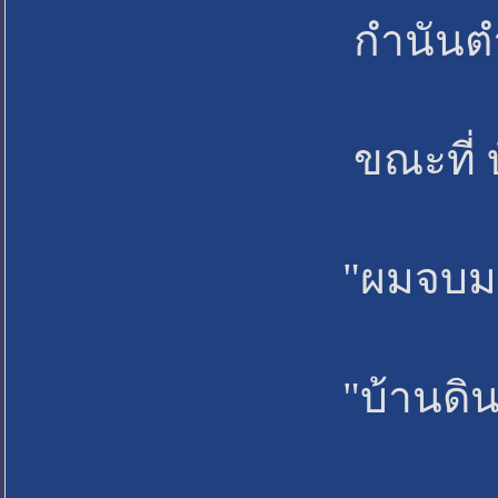
กำนันตำบลหนองตะไก้ อธิ
ขณะที่ บ๊อบบี้ แดนตรี 
"ผมจบมาทางด้านการออกแบบ
"บ้านดิน" นวัตกรรมฝีมื