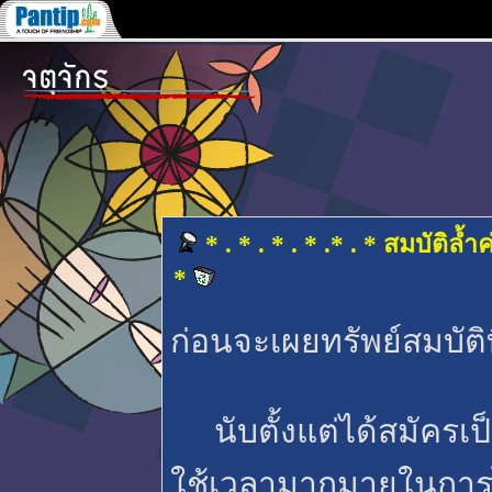
* . * . * . * .* . * สมบัติล้ำ
*
ก่อนจะเผยทรัพย์สมบัติ
นับตั้งแต่ได้สมัครเป็
ใช้เวลามากมายในการไป