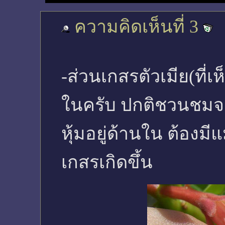
ความคิดเห็นที่ 3
-ส่วนเกสรตัวเมีย(ที่เห
ในครับ ปกติชวนชมจะ
หุ้มอยู่ด้านใน ต้อง
เกสรเกิดขึ้น