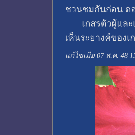
ชวนชมกันก่อน ดอ
เกสรตัวผู้และเม
เห็นระยางค์ของเกส
แก้ไขเมื่อ 07 ส.ค. 48 1