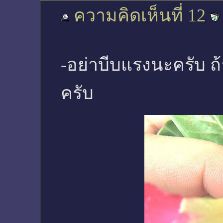
ความคิดเห็นที่ 12
-อย่าบีบแรงนะครับ ถ
ครับ