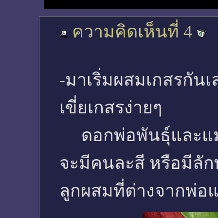
ความคิดเห็นที่ 4
-มาเริ่มผสมเกสรกันเ
เขี่ยเกสรง่ายๆ
ดอกพ่อพันธุ์และแม่
จะมีคนละสี หรือมีลั
ลูกผสมที่ต่างจากพ่อ