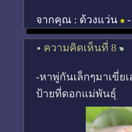
จากคุณ :
ด้วงแว่น
-
ความคิดเห็นที่ 8
-หาพู่กันเล็กๆมาเขี่
ป้ายที่ดอกแม่พันธุ์