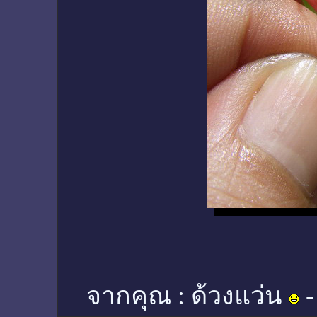
จากคุณ :
ด้วงแว่น
-