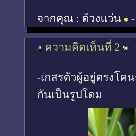
จากคุณ :
ด้วงแว่น
-
ความคิดเห็นที่ 2
-เกสรตัวผู้อยู่ตรงโคน
กันเป็นรูปโดม