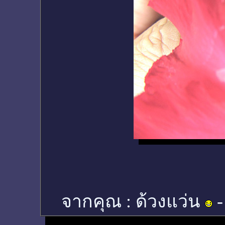
จากคุณ :
ด้วงแว่น
-