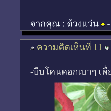
จากคุณ :
ด้วงแว่น
-
ความคิดเห็นที่ 11
-บีบโคนดอกเบาๆ เพื่