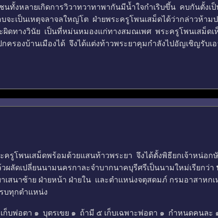
หลายเกิดการวิวาทวาทาพากันมีน้ำใจกำเริบขึ้น คบกันตั้งเป็นชุน
ดับเกือบจะเป็นเหตุจลาจลใหญ่โต ฝ่ายพระครูโพนเสม็ดได้ว่ากล่าวห้
ทางวินัย เป็นที่หม่นหมองแก่ทางสมณเพศ พระครูโพนเสม็ดเห็นว่าเจ
ปกครองบ้านเมืองได้ จึงได้แต่งท้าวพระยาคุมกำลังไปอัญเชิญรับเ
พนเสม็ดพร้อมด้วยแสนท้าวพระยา จึงได้ตั้งพิธียกเจ้าหน่อกษัตริ
้วผลัดเปลี่ยนนามนครกาละจำบากนาคบุรีศรีเป็นนามใหม่เรียกว่า
เสนาซ้าย ฝ่ายหน้า ฝ่ายใน และตำแหน่งจตุสดมภ์ กรมอาสาหกเหล่
มาครบทุกตำแหน่ง
เก็บพ่อตา ๑ บุตรเขย ๑ ถ้ามี ๕ เก็บเฉพาะพ่อตา ๑ กำหนดคนละ ๑