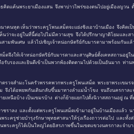
คิดแค้นพระยาเมืองแสน จึงพาบ่าวไพร่ของตนไปอยู่เมืองญวน ตั้ง
นหุต เห็นว่าพระครูโพนเสม็ดจะแย่งชิงเอาบ้านเมือง จึงคิดเป็น
าจะอยู่ในที่นี้ต่อไปไม่มีความสุข จึงได้ปรึกษาญาติโยมและสานุศ
ามพันเศษ แล้วไปเชิญเจ้าหน่อกษัตริย์กับมารดามาพร้อมกันแล
งให้เจ้าหน่อกษัตริย์กับมารดาและสานุศิษย์ตั้งเคหสถานอยู่ในต
ับถือรับรองและยินดีเข้าเป็นพวกพ้องติดตามไปด้วยเป็นอันมาก ท
ตรวจสำมะโนครัวพรรคพวกพระครูโพนเสม็ด พระยาพระเขมรจะเรีย
 จึงได้อพยพกันเดินกลับขึ้นมาทางลำแม่น้ำโขง จนถึงนครกาละจำบา
ยเหนือบ้าง เป็นเขมรบ้าง ต่างก็ย้ายแยกไปตั้งนิวาสสถานอยู่ ณ
ชราลง และตั้งแต่พระครูโพนเสม็ดเข้ามาอยู่ในบ้านเมืองแล้ว น
ะครูช่วยบำรุงรักษาพุทธศาสนาให้รุ่งเรืองถาวรต่อไป และทั้งส่
มาท่านพระครูก็ได้เป็นใหญ่โดยอิสรภาพขึ้นในเขตแขวงนครกาละจำบ