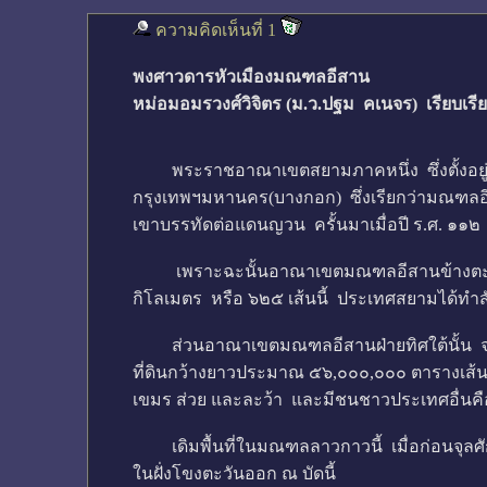
ความคิดเห็นที่ 1
พงศาวดารหัวเมืองมณฑลอีสาน
หม่อมอมรวงศ์วิจิตร (ม.ว.ปฐม คเนจร) เรียบเรี
พระราชอาณาเขตสยามภาคหนึ่ง ซึ่งตั้งอยู่ในระ
กรุงเทพฯมหานคร(บางกอก) ซึ่งเรียกว่ามณฑลอี
เขาบรรทัดต่อแดนญวน ครั้นมาเมื่อปี ร.ศ. ๑๑
เพราะฉะนั้นอาณาเขตมณฑลอีสานข้างตะวันออกใน
กิโลเมตร หรือ ๖๒๕ เส้นนี้ ประเทศสยามได้ทำสั
ส่วนอาณาเขตมณฑลอีสานฝ่ายทิศใต้นั้น จ
ที่ดินกว้างยาวประมาณ ๕๖,๐๐๐,๐๐๐ ตารางเส้น 
เขมร ส่วย และละว้า และมีชนชาวประเทศอื่นคือ ฝ
เดิมพื้นที่ในมณฑลลาวกาวนี้ เมื่อก่อนจุลศักราช
ในฝั่งโขงตะวันออก ณ บัดนี้