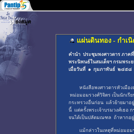
แผ่นดินทอง - กำเน
คำนำ ประชุมพงศาวดาร ภาคที่
พระนิพนธ์ในสมเด็จฯ กรมพระ
เมื่อวันที่ ๑ กุมภาพันธ์ ๒๔๕๘
หนังสือพงศาวดารหัวเมืองมณฑลอ
หม่อมอมรวงศ์วิจิตร เป็นนักเรี
กระทรวงอื่นก่อน แล้วย้ายมา
นี้ แต่ครั้งพระเจ้าบรมวงศ์เธอ
จนได้เป็นปลัดมณฑล ถ้าหากอยู่ม
แม้กล่าวในเหตุที่หม่อมอมรวงศ์