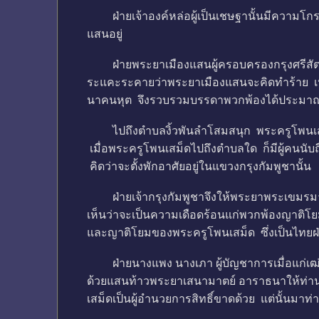
ฝ่ายเจ้าองค์หล่อผู้เป็นเชษฐานั้นมีความโกรธ
แสนอยู่
ฝ่ายพระยาเมืองแสนผู้ครอบครองกรุงศรีสัตนาค
ระแคะระคายว่าพระยาเมืองแสนจะคิดทำร้าย เห็นว่
นาคนหุต จึงรวบรวมบรรดาพวกพ้องได้ประมาณส
ไปถึงตำบลงิ้วพันลำโสมสนุก พระครูโพนเสม็ดจึ
เมื่อพระครูโพนเสม็ดไปถึงตำบลใด ก็มีผู้คนน
คิดว่าจะตั้งพักอาศัยอยู่ในแขวงกรุงกัมพูชานั้น
ฝ่ายเจ้ากรุงกัมพูชาจึงให้พระยาพระเขมรมา
เห็นว่าจะเป็นความเดือดร้อนแก่พวกพ้องญาติโยม
และญาติโยมของพระครูโพนเสม็ด ซึ่งเป็นไทยฝ่า
ฝ่ายนางแพง นางเภา ผู้บัญชาการเมื่อแก่เฒ่า
ด้วยแสนท้าวพระยาเสนามาตย์ อาราธนาให้ท่านพร
เสม็ดเป็นผู้อำนวยการสิทธิ์ขาดด้วย แต่นั้น