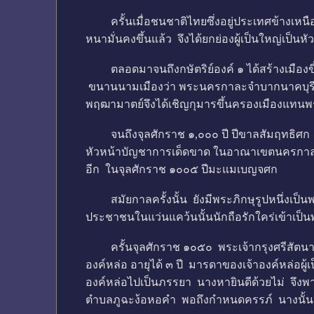
ครั้นเมื่อชนชาติไทยซึ่งอยู่ประเทศข้างเหนือ
หนามั่นคงขึ้นแล้ว จึงได้ยกย่องผู้เป็นใหญ่เป็
ตลอดมาจนถึงกษัตริย์องค์ ๑ ได้สร้างเมืองขึ้นร
ขนานนามเมืองว่า พระนครกาละจำบากนาคบุรีศรี 
พฤฒามาตย์จึงได้เชิญกุมารขึ้นครองเมืองแทนพ
จนถึงจุลศักราช ๑,๐๐๐ ปี ปีขาลสัมฤทธิศก เจ้า
หัวหน้าบัญชาการเด็ดขาด ในอาณาเขตนครกาละจำ
อีก ในจุลศักราช ๑๐๐๕ ปีมะแมเบญจศก
สมัยกาลครั้งนั้น ยังมีพระภิกษุรูปหนึ่งเป็นพ
ประชาชนในแว่นแคว้นนั้นนักถือรักใคร่เข้าเ
ครั้นจุลศักราช ๑๐๕๐ พระเจ้ากรุงศรีสัตนาคนห
องค์หล่อ อายุได้ ๓ ปี มารดาของเจ้าองค์หล่อผู
องค์หล่อไปเป็นภรรยา นางหายินดีด้วยไม่ จึงพา
ตำบลภูฉะง้อหอคำ พอถึงกำหนดครรภ์ นางนั้นก็ค