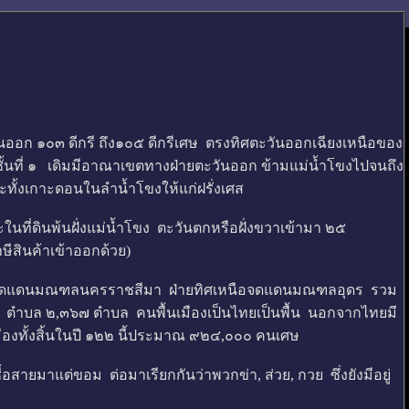
นออก ๑๐๓ ดีกรี ถึง๑๐๕ ดีกรีเศษ ตรงทิศตะวันออกเฉียงเหนือของ
้นที่ ๑ เดิมมีอาณาเขตทางฝ่ายตะวันออก ข้ามแม่น้ำโขงไปจนถึง
ะทั้งเกาะดอนในลำน้ำโขงให้แก่ฝรั่งเศส
ี่ดินพ้นฝั่งแม่น้ำโขง ตะวันตกหรือฝั่งขวาเข้ามา ๒๕
ษีสินค้าเข้าออกด้วย)
จดแดนมณฑลนครราชสีมา ฝ่ายทิศเหนือจดแดนมณฑลอุดร รวม
ภอ ตำบล ๒,๓๖๗ ตำบล คนพื้นเมืองเป็นไทยเป็นพื้น นอกจากไทยมี
เมืองทั้งสิ้นในปี ๑๒๒ นี้ประมาณ ๙๒๔,๐๐๐ คนเศษ
อสายมาแต่ขอม ต่อมาเรียกกันว่าพวกข่า, ส่วย, กวย ซึ่งยังมีอยู่