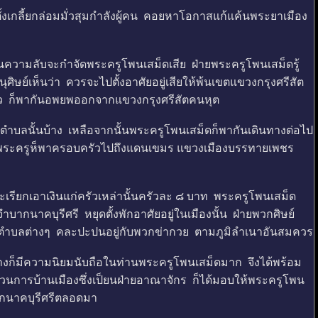
เกลี้ยกล่อมมั่วสุมกำลังผู้คน คอยหาโอกาสแก้แค้นพระยาเมือง
ความลับจะกำจัดพระครูโพนเสม็ดเสีย ฝ่ายพระครูโพนเสม็ดรู้
ิษย์เห็นว่า ควรจะไปตั้งอาศัยอยู่เสียให้พ้นเขตแขวงกรุงศรีสัต
้ว ก็พากันอพยพออกจากแขวงกรุงศรีสัตคนหุต
ำบลนั้นบ้าง เหลือจากนั้นพระครูโพนเสม็ดก็พากันเดินทางต่อไป
่านพระครูห็พาครอบครัวไปถึงแดนเขมร แขวงเมืองบรรทายเพชร
กเอาเงินแก่ครัวเหล่านั้นครัวละ ๘ บาท พระครูโพนเสม็ด
กนาคบุรีศรี หยุดตั้งพักอาศัยอยู่ในเมืองนั้น ฝ่ายพวกศิษย์
 ที่ตำบลต่างๆ คละปะปนอยู่กับพวกข่ากวย ตามภูมิลำเนาอันสมควร
างก็มีความนิยมนับถือในท่านพระครูโพนเสม็ดมาก จึงได้พร้อม
วนการบ้านเมืองซึ่งเป็ยนฝ่ายอาณาจักร ก็ได้มอบให้พระครูโพน
ากนาคบุรีศรีตลอดมา