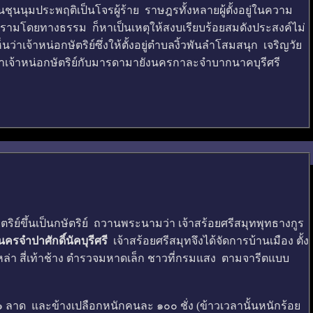
นุมประพฤติเป็นโจรผู้ร้าย ราษฎรทั้งหลายผู้ตั้งอยู่ในความ
ามปรามโดยทางธรรม ก็หาเป็นเหตุให้สงบเรียบร้อยสมดังประสงค์ไม่
้าหน่อกษัตริย์ซึ่งให้ตั้งอยู่ตำบลงิ้วพันลำโสมสนุก เจริญวัย
อาเจ้าหน่อกษัตริย์กับมารดามายังนครกาละจำบากนาคบุรีศรี
ย์ขึ้นเป็นกษัตริย์ ถวานพระนามว่า เจ้าสร้อยศรีสมุทพุทธางกูร
นครจำปาศักดิ์นัคบุรีศรี
เจ้าสร้อยศรีสมุทจึงได้จัดการบ้านเมือง ตั้ง
า สี่เท้าช้าง ตำรวจมหาดเล็ก ชาวที่กรมแสง ตามจารีตแบบ
 ลาด และข้างเปลือกหนักคนละ ๑๐๐ ชั่ง (ข้าวเวลานั้นหนักร้อย