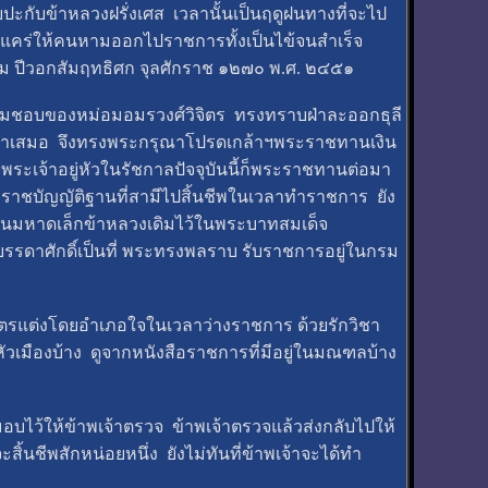
กับข้าหลวงฝรั่งเศส เวลานั้นเป็นฤดูฝนทางที่จะไป
ำแคร่ให้คนหามออกไปราชการทั้งเป็นไข้จนสำเร็จ
าคม ปีวอกสัมฤทธิศก จุลศักราช ๑๒๗๐ พ.ศ. ๒๔๕๑
ชอบของหม่อมอมรวงศ์วิจิตร ทรงทราบฝ่าละออกธุลี
ร์ผู้บิดาเสมอ จึงทรงพระกรุณาโปรดเกล้าฯพระราชทานเงิน
จพระเจ้าอยู่หัวในรัชกาลปัจจุบันนี้ก็พระราชทานต่อมา
ราชบัญญัติฐานที่สามีไปสิ้นชีพในเวลาทำราชการ ยัง
ป็นมหาดเล็กข้าหลวงเดิมไว้ในพระบาทสมเด็จ
มีบรรดาศักดิ์เป็นที่ พระทรงพลราบ รับราชการอยู่ในกรม
ิตรแต่งโดยอำเภอใจในเวลาว่างราชการ ด้วยรักวิชา
หัวเมืองบ้าง ดูจากหนังสือราชการที่มีอยู่ในมณฑลบ้าง
อบไว้ให้ข้าพเจ้าตรวจ ข้าพเจ้าตรวจแล้วส่งกลับไปให้
สิ้นชีพสักหน่อยหนึ่ง ยังไม่ทันที่ข้าพเจ้าจะได้ทำ