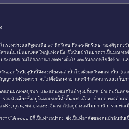
ยง
หว่างแลติจูดเหนือ ๑๓ ดีกรีเศษ ถึง ๑๖ ดีกรีเศษ ลองติจูดตะวั
สานนั้น เป็นมณฑลใหญ่แห่งหนึ่ง ซึ่งนับเข้าในมาตราเป็นมณฑลชั
๒ ประเทศสยามได้ยกอาณาเขตทางฝั่งโขงตะวันออกหรือฝั่งซ้าย แล
ปัจจุบันนี้จึงคงเพียงจดลำน้ำโขงฝั่งตะวันตกเท่านั้น (และในท
ญญาแก่ฝรั่งเศสว่า จะไม่ตั้งป้อมค่าย และมีกำลังทหารและเก็บภา
ดแดนมณฑลบูรพา และแดนเขมรในบำรุงฝรั่งเศส ฝ่ายตะวันตก
รวมหัวเมืองซึ่งอยู่ในมณฑลนี้ทั้งสิ้น ๑๔ เมือง อำเภอ ๗๘ อำเ
รั่ง, ญวน, พม่า, ตองซุ่, จีน เข้าไปอยู่บ้างแต่ไม่มากนัก รวมพล
ได้ ๑๐๐๐ ปีก็เป็นทำเลป่าดง ซึ่งเป็นที่อาศัยของคนป่าอันสืบเชื้