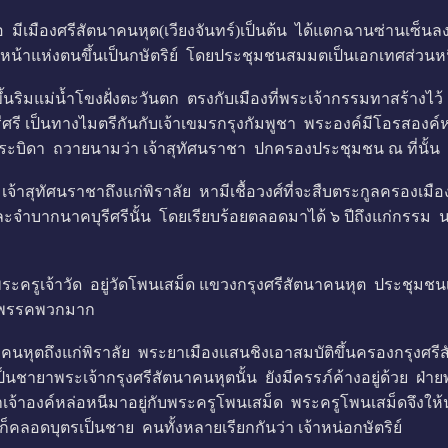
 มีเมืองศรีสัตนาคนหุต(เวียงจันทร์)เป็นต้น ได้แตกฉานซ่านเซ็
นหัวหน้าแห่งตนขึ้นเป็นกษัตริย์ โดยประชุมชนสมมตเป็นเอกเทศส่วนห
ิมแม่น้ำโขงฝั่งตะวันตก ตรงกับเมืองที่พระเจ้ากรรมทาสร้างไว้ ณ 
เป็นทางไมตรีกันกับเจ้าเขมรกรุงกัมพูชา พระองค์มีโอรสองค์หน
ระบิดา ถวายนามว่า เจ้าสุทัศนราชา ปกครองประชุมชน ณ ที่นั้น
สุทัศนราชาถึงแก่พิราลัย หามีเชื้อวงศ์ที่จะสืบตระกูลครองเมืองต
บากนาคบุรีศรีนั้น โดยเรียบร้อยตลอดมาได้ ๖ ปีถึงแก่กรรม น
ระครูเจ้าวัด อยู่วัดโพนเสม็ด แขวงกรุงศรีสัตนาคนหุต ประชุมชนเ
ป็นพรรคพวกมาก
ุตถึงแก่พิราลัย พระยาเมืองแสนชิงเอาสมบัติขึ้นครองกรุงศรีสัต
้เป็นชายาพระเจ้ากรุงศรีสัตนาคนหุตนั้น ยังมีครรภ์ค้างอยู่ด้วย ฝ
เจ้าองค์หล่อหนีมาอยู่กับพระครูโพนเสม็ด พระครูโพนเสม็ดจึงให้
ลอดบุตรเป็นชาย คนทั้งหลายเรียกกันว่า เจ้าหน่อกษัตริย์