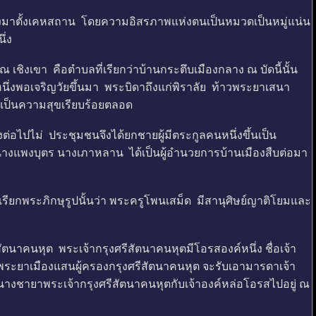
นลงมาตั้งเคหสถาน โดยความอิสรภาพแห่งตนเป็นหมวดเป็นหมู่แน่น
นึ่ง
เชิงเขา คือตำบลที่เรียกว่าบ้านกระตึบเมืองกลาง ณ บัดนี้นั้น
ึ่งพอเจริญวัยขึ้นมา พระบิดาถึงแก่พิราลัย ท้าวพระยาเสนา
 เป็นความสุขเรียบร้อยตลอด
่อไปไม่ ประชุมชนจึงได้ยกชายผู้มีตระกูลคนหนึ่งขึ้นเป็น
างแพงบุตร นางเภาหลาน ได้เป็นผู้อำนวยการบ้านเมืองสืบต่อมา
รียกพระภิกษุรูปนั้นว่า พระครูโพนเสม็ด มีสานุศิษย์ญาติโยมและ
นาคนหุต พระเจ้ากรุงศรีสัตนาคนหุตมีโอรสองค์หนึ่ง ชื่อเจ้า
่ายพระยาเมืองแสนผู้ครองกรุงศรีสัตนาคนหุต จะรับเอามารดาเจ้า
นางชายาพระเจ้ากรุงศรีสัตนาคนหุตกับเจ้าองค์หล่อโอรสไปอยู่ ณ