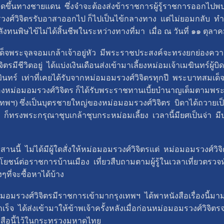
ึ้นทางชายแดน ซึ่งจำจะต้องส่งข้าราชการผู้รู้ราชการออกไปพบปะ
รวงศ์วิจิตรรับอาสาออกไป ก็ไปเป็นไข้กลางทาง แต่ไม่ยอมกลับ ท
นพิษไข้ไม่ได้สิ้นชีพในระหว่างทางที่มา เมื่อ ณ วันที่ ๑๑ ตุล
จุลจอมเกล้าเจ้าอยู่หัว มีพระราชประสงค์จะทรงยกย่องความ
ิตรมีชีวิตอยู่ ได้แบ่งเงินเดือนส่งเข้ามาเลี้ยงหม่อมเจ้าเมฆินท
มฆินทร์ เท่าที่เคยได้รับจากหม่อมอมรวงศ์วิจิตรทุกปี พระบาทสมเด็
องหม่อมอมรวงศ์วิจิตร ก็ได้รับพระราชทานเบี้ยบำนาญเต็มตามพระ
ทพฯ) ซึ่งเป็นบุตรชายใหญ่ของหม่อมอมรวงศ์วิจิตร บิดาได้ถวายเ
นี้ ก็ทรงพระกรุณาชุบเกล้าชุบกระหม่อมเลี้ยง เวลานี้มียศเป็นจ่า 
ไม่ได้มีผู้ใดสั่งให้หม่อมอมรวงศ์วิจิตรแต่ หม่อมอมรวงศ์วิจ
ยชน์ต่อราชการบ้านเมือง เที่ยวสืบถามตามผู้รู้ในเวลาเที่ยวตรวจ
ที่จะซื้อหาได้บ้าง
มรวงศ์วิจิตรมีราชการเข้ามากรุงเทพฯ ได้พาหนังสือเรื่องนี้มาม
็จ ได้ส่งเข้ามาให้ข้าพเจ้าครั้งหลังเมื่อก่อนหม่อมอมรวงศ์วิจิตรจะ
นังสือนี้ไว้ในกระทรวงมหาดไทย