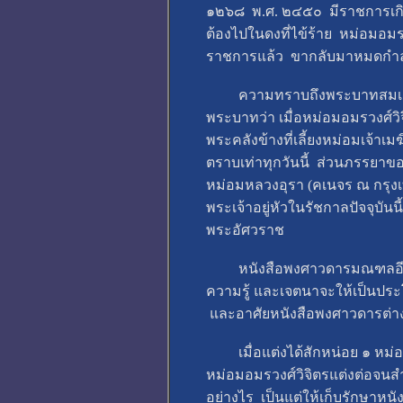
๑๒๖๘ พ.ศ. ๒๔๕๐ มีราชการเกิดข
ต้องไปในดงที่ไข้ร้าย หม่อมอม
ราชการแล้ว ขากลับมาหมดกำลังท
ความทราบถึงพระบาทสมเด็จพระ
พระบาทว่า เมื่อหม่อมอมรวงศ์วิจ
พระคลังข้างที่เลี้ยงหม่อมเจ้าเ
ตราบเท่าทุกวันนี้ ส่วนภรรยาข
หม่อมหลวงอุรา (คเนจร ณ กรุงเ
พระเจ้าอยู่หัวในรัชกาลปัจจุบัน
พระอัศวราช
หนังสือพงศาวดารมณฑลอีสานนี้ 
ความรู้ และเจตนาจะให้เป็นประโ
และอาศัยหนังสือพงศาวดารต่างๆ
เมื่อแต่งได้สักหน่อย ๑ หม่อมอ
หม่อมอมรวงศ์วิจิตรแต่งต่อจนสำเร
อย่างไร เป็นแต่ให้เก็บรักษาห