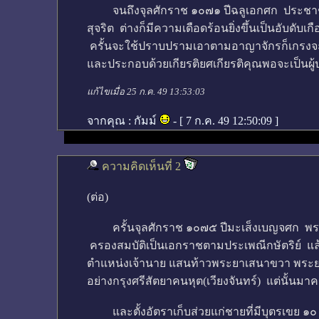
จนถึงจุลศักราช ๑๐๗๑ ปีฉลูเอกศก ประชาชนทั้ง
สุจริต ต่างก็มีความเดือดร้อนยิ่งขึ้นเป็นอับ
ครั้นจะใช้ปราบปรามเอาตามอาญาจักรก็เกรงจะผิด
และประกอบด้วยเกียรติยศเกียรติคุณพอจะเป็นผู้
แก้ไขเมื่อ 25 ก.ค. 49 13:53:03
จากคุณ :
กัมม์
- [
7 ก.ค. 49 12:50:09
]
ความคิดเห็นที่ 2
(ต่อ)
ครั้นจุลศักราช ๑๐๗๕ ปีมะเส็งเบญจศก พระครูโ
ครองสมบัติเป็นเอกราชตามประเพณีกษัตริย์ แล
ตำแหน่งเจ้านาย แสนท้าวพระยาเสนาขวา พระยา
อย่างกรุงศรีสัตยาคนหุต(เวียงจันทร์) แต่นั้น
และตั้งอัตราเก็บส่วยแก่ชายที่มีบุตรเขย ๑๐ 