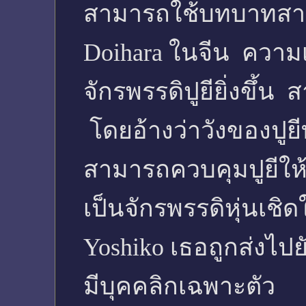
สามารถใช้บทบาทสาย
Doihara ในจีน ความ
จักรพรรดิปูยียิ่งขึ
โดยอ้างว่าวังของปูยี
สามารถควบคุมปูยีให้
เป็นจักรพรรดิหุ่นเช
Yoshiko เธอถูกส่งไปย
มีบุคคลิกเฉพาะตัว