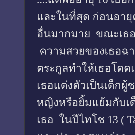
และในที่สุด ก่อนอายุค
อื่นมากมาย ขณะเธอศึ
ความสวยของเธอฉาย
ตระกูลทำให้เธอโดดเด
เธอแต่งตัวเป็นเด็กผู้ช
หญิงหรือยิ้มแย้มกับ
เธอ ในปีไทโช 13 ( Ta