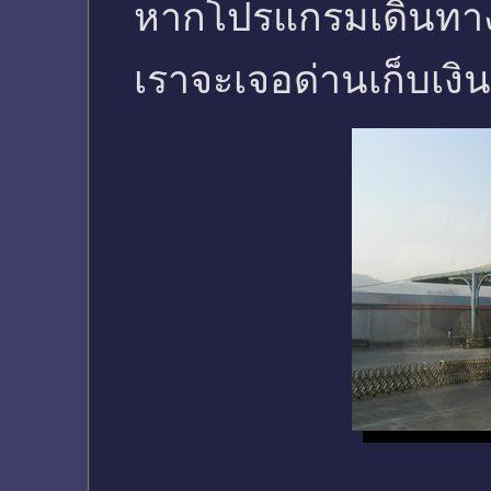
หากโปรแกรมเดินทาง
เราจะเจอด่านเก็บเง