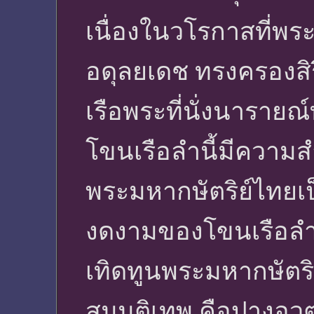
เนื่องในวโรกาสที่พระ
อดุลยเดช ทรงครองสิ
เรือพระที่นั่งนาราย
โขนเรือลำนี้มีควา
พระมหากษัตริย์ไทยเป็
งดงามของโขนเรือลำน
เทิดทูนพระมหากษัตร
สมมติเทพ คือปางอวต