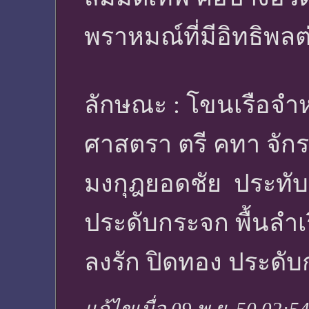
พราหมณ์ที่มีอิทธิพ
ลักษณะ : โขนเรือจำ
ศาสตรา ตรี คทา จักร 
มงกุฎยอดชัย ประทั
ประดับกระจก พื้นลำ
ลงรัก ปิดทอง ประดั