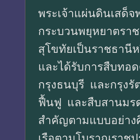
พระเจ้าแผ่นดินเสด็
กระบวนพยุหยาตราชล
สุโขทัยเป็นราชธานีห
และได้รับการสืบทอดต
กรุงธนบุรี และกรุงร
ฟื้นฟู และสืบสานมรด
สำคัญตามแบบอย่าง
เรือตามโบราณราชประ