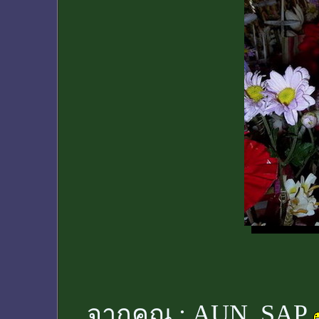
จากคุณ :
AUN_SAP