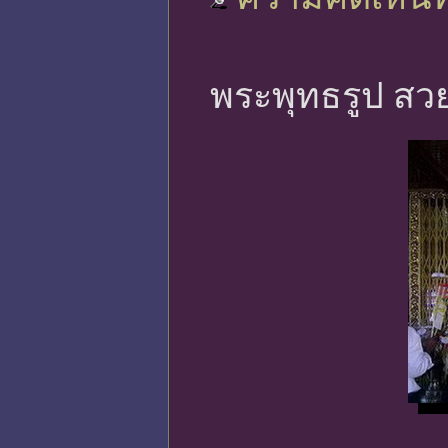
พระพุทธรูป สว