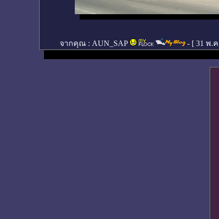
จากคุณ :
AUN_SAP
- [
31 พ.ค