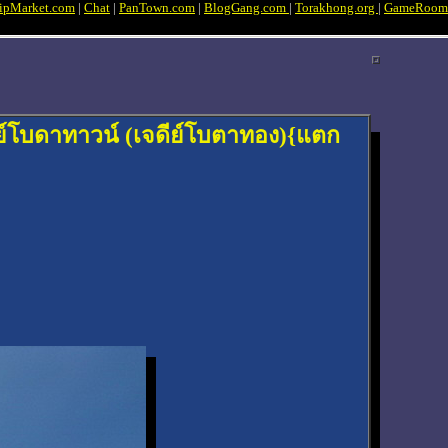
ipMarket.com
|
Chat
|
PanTown.com
|
BlogGang.com
|
Torakhong.org
|
GameRoom
ดีย์โบดาทาวน์ (เจดีย์โบตาทอง){แตก