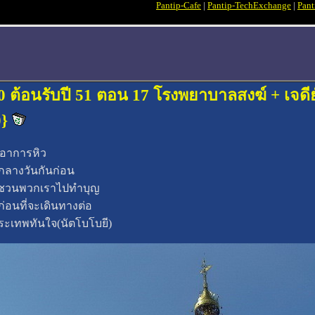
Pantip-Cafe
|
Pantip-TechExchange
|
Pant
 50 ต้อนรับปี 51 ตอน 17 โรงพยาบาลสงฆ์ + เจ
0}
อกอาการหิว
ลางวันกันก่อน
้วชวนพวกเราไปทำบุญ
่อนที่จะเดินทางต่อ
การะเทพทันใจ(นัตโบโบยี)