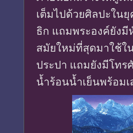
เต็มไปด้วยศิลปะในยุ
ธิก แถมพระองค์ยังม
สมัยใหม่ที่สุดมาใช้ใ
ประปา แถมยังมีโทรศ
น้ำร้อนน้ำเย็นพร้อมเ