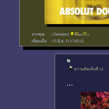
จากคุณ
:
Cherokee1
เขียนเมื่อ
:
15 มิ.ย. 53 17:05:12
ความคิดเห็นที่ 14
...