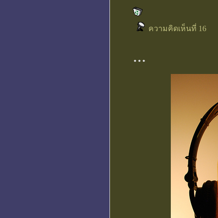
ความคิดเห็นที่ 16
...