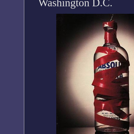
Washington D.C.