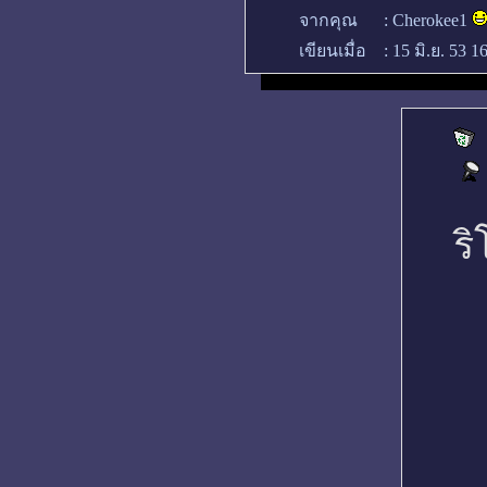
จากคุณ
:
Cherokee1
เขียนเมื่อ
:
15 มิ.ย. 53 1
ริ