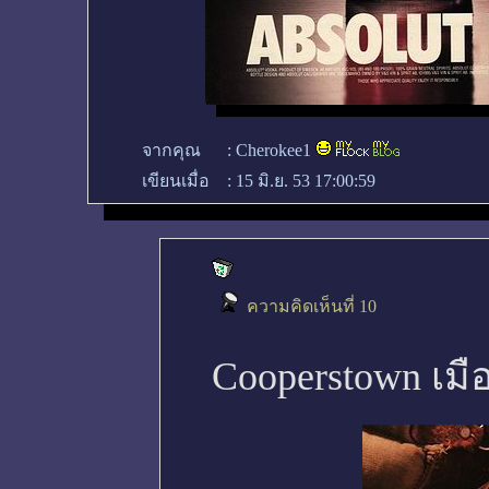
จากคุณ
:
Cherokee1
เขียนเมื่อ
:
15 มิ.ย. 53 17:00:59
ความคิดเห็นที่ 10
Cooperstown เมือง