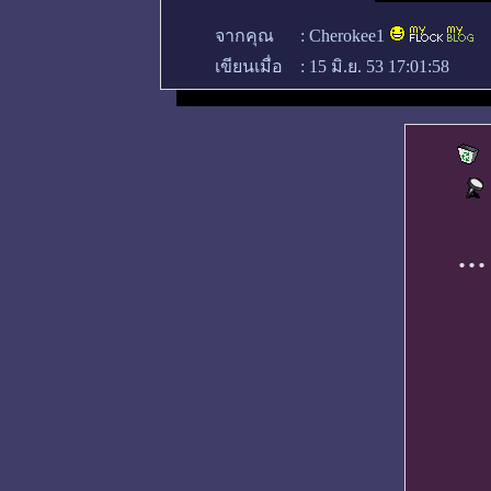
จากคุณ
:
Cherokee1
เขียนเมื่อ
:
15 มิ.ย. 53 17:01:58
...