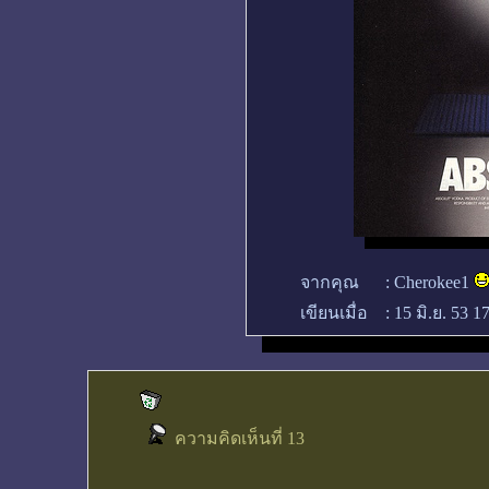
จากคุณ
:
Cherokee1
เขียนเมื่อ
:
15 มิ.ย. 53 1
ความคิดเห็นที่ 13