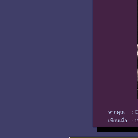
จากคุณ
:
C
เขียนเมื่อ
:
1