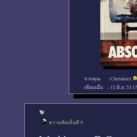
จากคุณ
:
Cherokee1
เขียนเมื่อ
:
15 มิ.ย. 53 1
ความคิดเห็นที่ 9