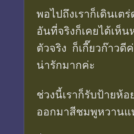
พอไปถึงเราก็เดินเตร่
อันที่จริงก็เคยได้เ
ตัวจริง ก็เกี๊ยวก๊าวด
น่ารักมากค่ะ
ช่วงนี้เราก็รับป้ายห
ออกมาสีชมพูหวานแหว๋วถ