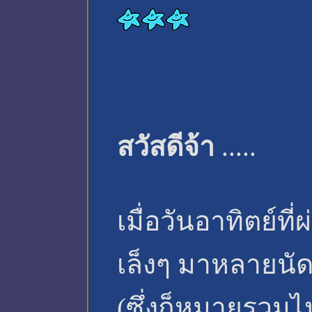
สวัสดีจ้า
.....
เมื่อวันอาทิตย์ท
เล็งๆ มาหลายนั
(ซึ่งก็หมายรวม