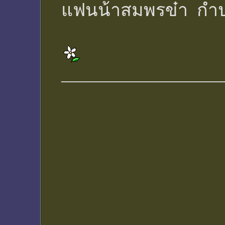
แฟนน้าสมพรข๋า กำป
__________________