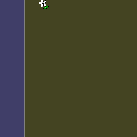
__________________