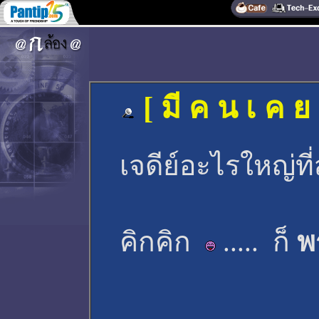
[ มี ค น เ ค ย 
เจดีย์อะไรใหญ่ท
คิกคิก
..... ก็
พ