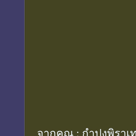
จากคุณ :
กำปงพิราเท