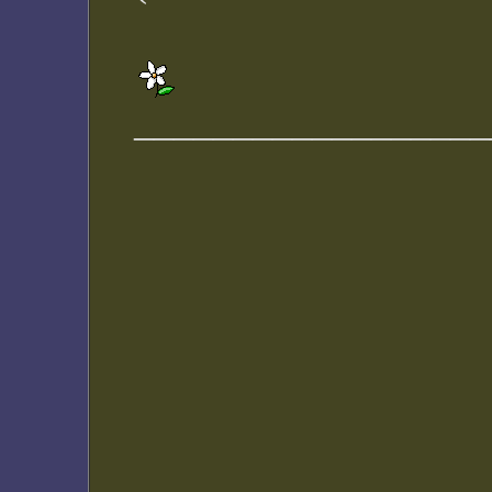
__________________