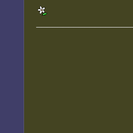
__________________