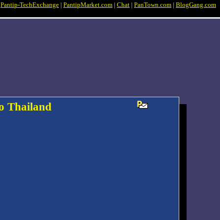
|
Pantip-TechExchange
|
PantipMarket.com
|
Chat
|
PanTown.com
|
BlogGang.com
o Thailand