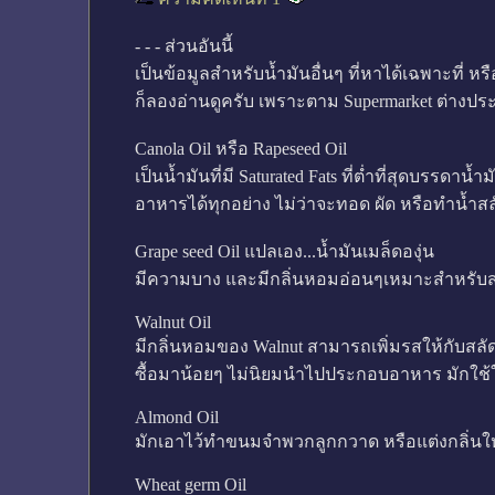
- - - ส่วนอันนี้
เป็นข้อมูลสำหรับน้ำมันอื่นๆ ที่หาได้เฉพาะที่ ห
ก็ลองอ่านดูครับ เพราะตาม Supermarket ต่างประ
Canola Oil หรือ Rapeseed Oil
เป็นน้ำมันที่มี Saturated Fats ที่ต่ำที่สุดบรร
อาหารได้ทุกอย่าง ไม่ว่าจะทอด ผัด หรือทำน้ำสลัด
Grape seed Oil แปลเอง...น้ำมันเมล็ดองุ่น
มีความบาง และมีกลิ่นหอมอ่อนๆเหมาะสำหรับสล
Walnut Oil
มีกลิ่นหอมของ Walnut สามารถเพิ่มรสให้กับสลัดไ
ซื้อมาน้อยๆ ไม่นิยมนำไปประกอบอาหาร มักใช้ใ
Almond Oil
มักเอาไว้ทำขนมจำพวกลูกกวาด หรือแต่งกลิ่นให
Wheat germ Oil