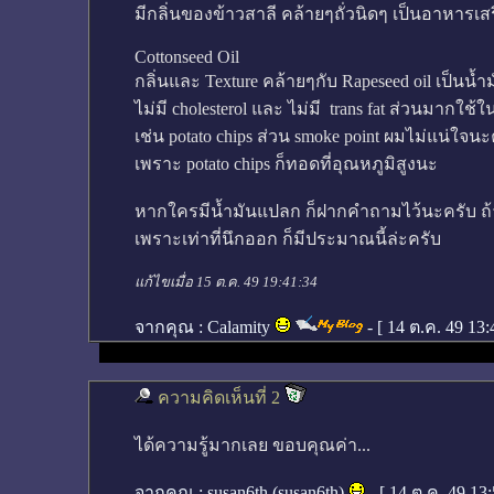
มีกลิ่นของข้าวสาลี คล้ายๆถั่วนิดๆ เป็นอาหารเ
Cottonseed Oil
กลิ่นและ Texture คล้ายๆกับ Rapeseed oil เป็นน้ำมั
ไม่มี cholesterol และ ไม่มี trans fat ส่วนมาก
เช่น potato chips ส่วน smoke point ผมไม่แน่ใจน
เพราะ potato chips ก็ทอดที่อุณหภูมิสูงนะ
หากใครมีน้ำมันแปลก ก็ฝากคำถามไว้นะครับ ถ
เพราะเท่าที่นึกออก ก็มีประมาณนี้ล่ะครับ
แก้ไขเมื่อ 15 ต.ค. 49 19:41:34
จากคุณ :
Calamity
- [
14 ต.ค. 49 13
ความคิดเห็นที่ 2
ได้ความรู้มากเลย ขอบคุณค่า...
จากคุณ :
susan6th (susan6th)
- [
14 ต.ค. 49 13