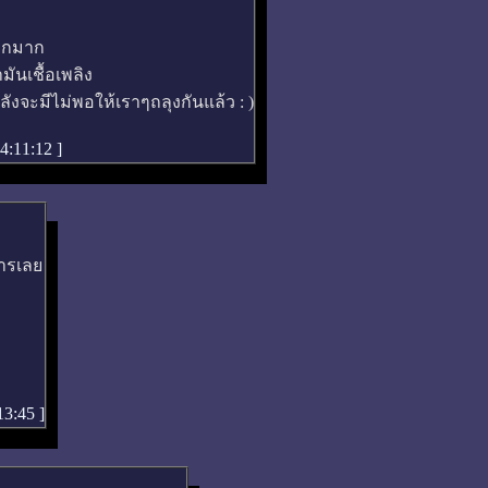
ยากมาก
นเชื้อเพลิง
ังจะมีไม่พอให้เราๆถลุงกันแล้ว : )
14:11:12
]
หารเลย
:13:45
]