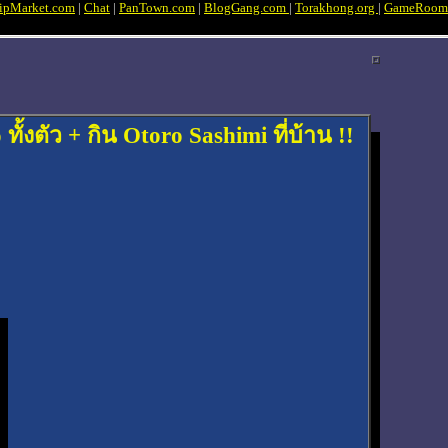
ipMarket.com
|
Chat
|
PanTown.com
|
BlogGang.com
|
Torakhong.org
|
GameRoom
งตัว + กิน Otoro Sashimi ที่บ้าน !!