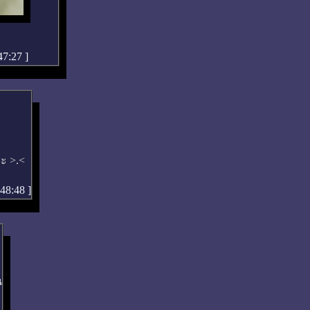
:47:27
]
ะ >.<
:48:48
]
น