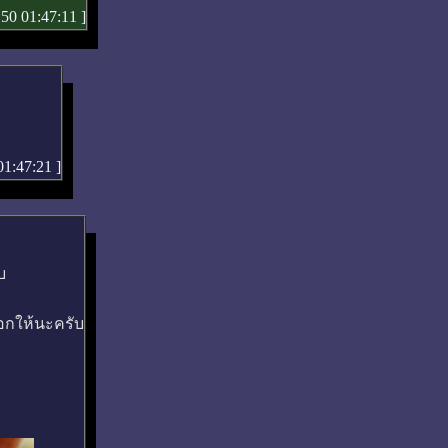
 50 01:47:11
]
01:47:21
]
บ
ล๊อกให้นะครับ