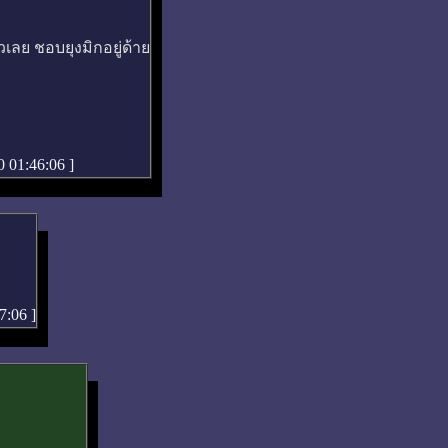
หวเลย ชอบยุงมิกอยู่ด้าย
0 01:46:06
]
47:06
]