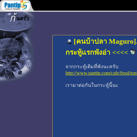
[คนบ้าปลา Maguro]..
กระทู้แรกพังอ่า <<<<
จากกระทู้เดิมที่พังนะครับ
http://www.pantip.com/cafe/food/t
เรามาต่อกันในกระทู้นี้นะ