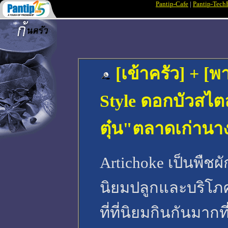
Pantip-Cafe
|
Pantip-Tech
[เข้าครัว] + [พ
Style ดอกบัวสไตล์
ตุ๋น"ตลาดเก่านาง
Artichoke เป็นพืชผั
นิยมปลูกและบริโภ
ที่ที่นิยมกินกันมาก