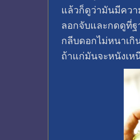
แล้วก็ดูว่ามันมีคว
ลอกจับและกดดูที่ฐ
กลีบดอกไม่หนาเกิ
ถ้าแก่มันจะหนังเห