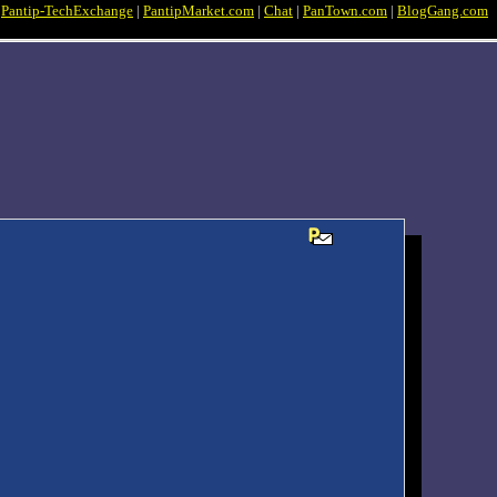
|
Pantip-TechExchange
|
PantipMarket.com
|
Chat
|
PanTown.com
|
BlogGang.com