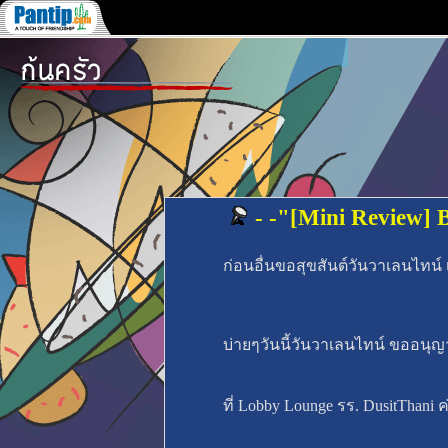
- -"[Mini Review]
ก่อนอื่นขอสุขสันต์วันวาเลนไทน์ 
บ่ายๆวันนี้วันวาเลนไทน์ ขออนุ
ที่ Lobby Lounge รร. DusitThani ค