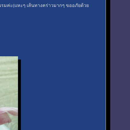
รมค่ะ(แหะๆ เส้นทางคร่าวมากๆ ขออภัยด้วย