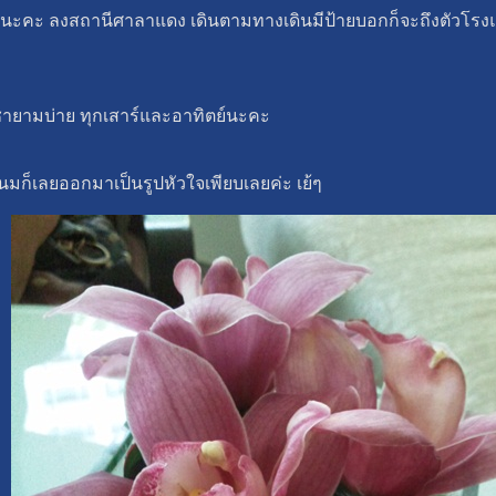
คะ ลงสถานีศาลาแดง เดินตามทางเดินมีป้ายบอกก็จะถึงตัวโรงแ
์ชายามบ่าย ทุกเสาร์และอาทิตย์นะคะ
นมก็เลยออกมาเป็นรูปหัวใจเพียบเลยค่ะ เย้ๆ