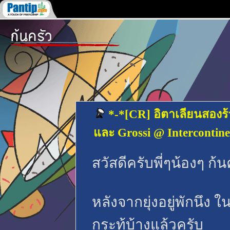
*-*[CR] อิตาเลียนสองร้
และ Grossi @ Intercontine
สวัสดีครับพี่ๆน้องๆ ก้
หลังจากยุ่งอยู่พักนึง ใน
กระทู้บ้างแล้วครับ