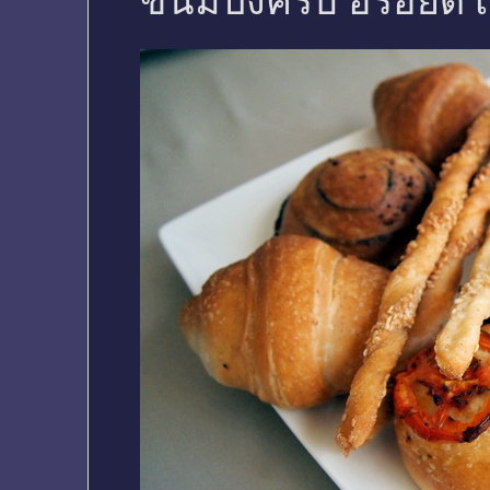
ขนมปังครับ อร่อยดี 