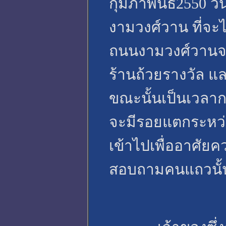
กุมภาพันธ์2550 วั
งามวงศ์วาน ที่จะ
ถนนงามวงศ์วานจ
ร้านถ้วยรางวัล แล
ขณะนั้นเป็นเวลากล
จะมีรอยแตกระหว่
เข้าไปเพื่ออาศัย
สอบถามคนแถวนั้น 