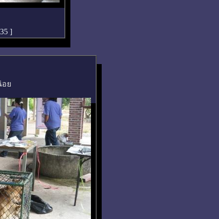
:35
]
น่อย