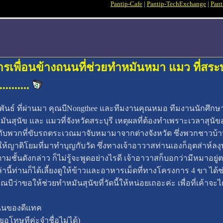
Pantip-Cafe
|
Pantip-TechExchange
|
Pant
พื่อนข้างถนนที่ช่วยทำหมันหมา แมว ที่สระบุรี
...........
ุมภาพันธ์ ที่ผ่านมา คุณบีNongthee และทีมงานคุณหมอ ทีมงานนักศ
มันสุนัข และ แมวที่จังหวัดสระบุรี เหตุผลที่ต้องทำเพราะเวลา
ง กับพวกที่ขับรถตระเวณมาจับหมามาจากต่างจังหวัด ซึ่งพวกชาวบ้
ญาติโยมที่มาทำบุญกับวัด ซึ่งทางเจ้าอาวาสท่านเองก็อุตส่าห์ลงุ
ามชั้นดังกล่าว ก็ไม่รู้จะพูดอย่างไรดี เจ้าอาวาสก็บอกว่ามีหมาอยู
นี้ท่านก็ได้เลี้ยงดูให้ข้าวและอาหารเม็ดที่ทางโครงการ 4 ขา ได้
ณบีว่าขอให้ช่วยทำหมันสุนัขที่วัดนี้ให้หน่อยเถอะค่ะ เพื่อที่เค้า
ถนนของดีแทค
อโทษทีค่ะจำชื่อไม่ได้)