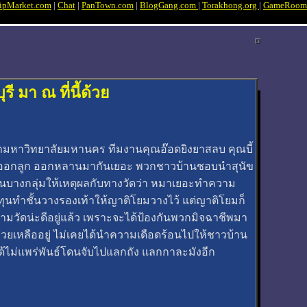
ipMarket.com
|
Chat
|
PanTown.com
|
BlogGang.com
|
Torakhong.org
|
GameRoom
 มา ณ ที่นี้ด้วย
ึกษามหาวิทยาลัยมหานคร ทีมงานคุณอ๊อดยิงยาสลบ คุณบี้
สุนัขออกลูก ออกหลานมากันเยอะ พวกชาวบ้านชอบนำสุนัข
านบางกลุ่มให้เหตุผลกับทางวัดว่า หมาเยอะทำความ
ทุนทำชั้นวางรองเท้าให้ญาติโยมวางไว้ แต่ญาติโยมก็
่ตามวัดน่ะดีอยู่แล้ว เพราะจะได้ป้องกันพวกมิจฉาชีพมา
ช่วยเหลืออยู่ ไม่เคยได้นำความเดือดร้อนไปให้ชาวบ้าน
จะได้ไม่แพร่พันธ์โดนจับไปแลกถัง แลกกาละมังอีก