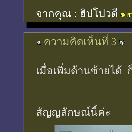
จากคุณ :
ฮิปโปวดี
ความคิดเห็นที่ 3
เมื่อเพิ่มด้านซ้ายได้ 
สัญญลักษณ์นี้ค่ะ