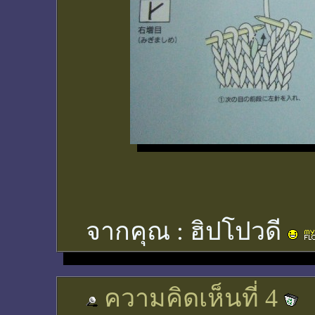
จากคุณ :
ฮิปโปวดี
ความคิดเห็นที่ 4