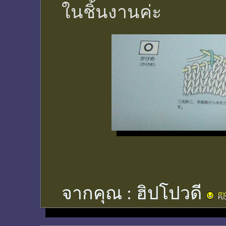
ในชิ้นงานค่ะ
จากคุณ :
ฮิปโปวดี