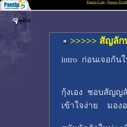
Pantip-Cafe
|
Pantip-Tech
>>>>> สัญลักษ
intro ก่อนเจอกันใน
กุ้งเอง ชอบสัญญลั
เข้าใจง่าย มองออ