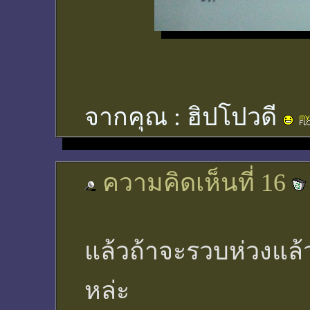
จากคุณ :
ฮิปโปวดี
ความคิดเห็นที่ 16
แล้วถ้าจะรวบห่วงแล้
หล่ะ