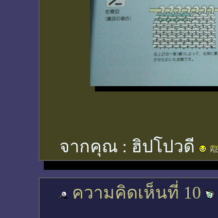
จากคุณ :
ฮิปโปวดี
ความคิดเห็นที่ 10