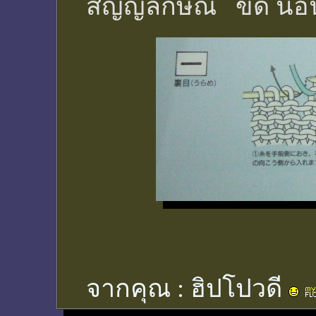
สัญญลักษณ์ ขีด นอนแ
จากคุณ :
ฮิปโปวดี