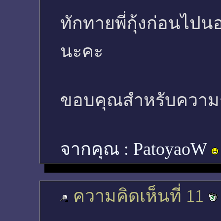
ทักทายพี่กุ้งก่อนไปนอ
นะคะ
ขอบคุณสำหรับความรู้ด
จากคุณ :
PatoyaoW
ความคิดเห็นที่ 11