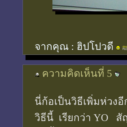
จากคุณ :
ฮิปโปวดี
ความคิดเห็นที่ 5
นี่ก้อเป็นวิธีเพิ่มห่วงอ
วิธีนี้ เรียกว่า YO 