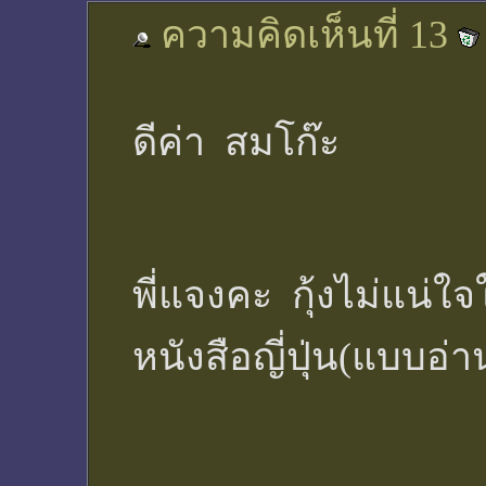
ความคิดเห็นที่ 13
ดีค่า สมโก๊ะ
พี่แจงคะ กุ้งไม่แน่
หนังสือญี่ปุ่น(แบบอ่