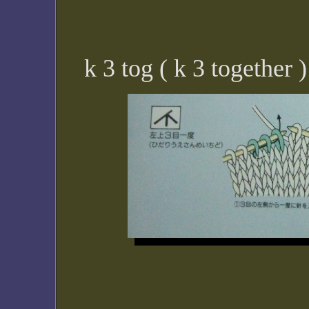
k 3 tog ( k 3 together )