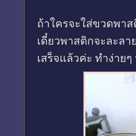
ถ้าใครจะใส่ขวดพาสติ
เดี๋ยวพาสติกจะละลา
เสร็จแล้วค่ะ ทำง่าย