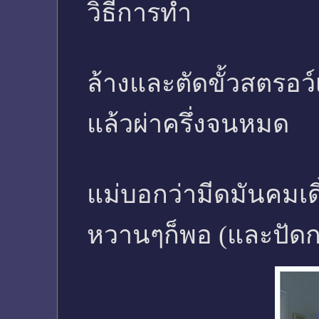
วิธีการทำ
ล้างและตัดขั้วสตรอว์เ
แล้วผ่าครึ่งจนหมด
แม่บอกว่ามีดมันคมเดี๋
หวานๆก็พอ (และปัดก