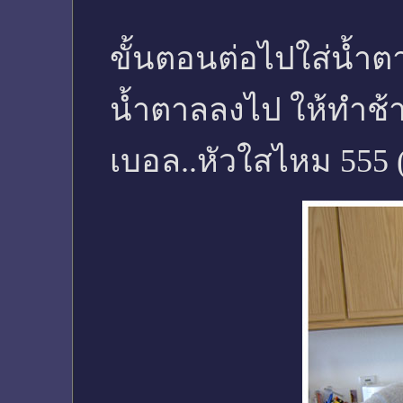
ขั้นตอนต่อไปใส่น้ำต
น้ำตาลลงไป ให้ทำช้าๆ
เบอล..หัวใสไหม 555 