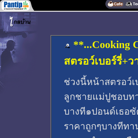
**...Cooking C
สตรอว์เบอร์รี่+
ช่วงนี้หน้าสตรอว์เ
ลูกชายแม่ปูชอบทา
บางที๑ปอนด์เธอซ
ราคาถูกๆบางทีทาน