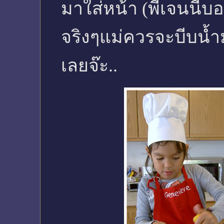
มาใส่หน้า (พี่เจนนี่
จริงๆแม่ควรจะบีบน้ำม
เลยจ๊ะ..