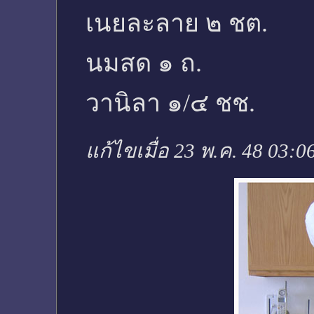
เนยละลาย ๒ ชต.
นมสด ๑ ถ.
วานิลา ๑/๔ ชช.
แก้ไขเมื่อ 23 พ.ค. 48 03:0