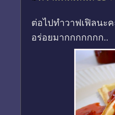
ต่อไปทำวาฟเฟิลนะคะ
อร่อยมากกกกกกก..