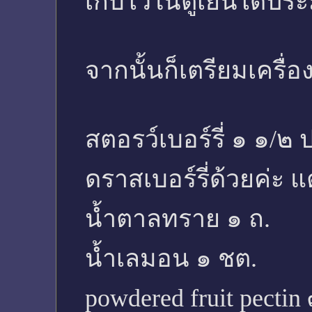
เก็บไว้ในตู้เย็นได้ป
จากนั้นก็เตรียมเครื่
สตอรว์เบอร์รี่ ๑ ๑/๒
ดราสเบอร์รี่ด้วยค่ะ แ
น้ำตาลทราย ๑ ถ.
น้ำเลมอน ๑ ชต.
powdered fruit pectin