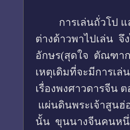
การเล่นถั่วโป และหว
ต่างด้าวพาไปเล่น จึ
อักษร(สุดใจ ตัณฑาก
เหตุเดิมที่จะมีการเล่นน
เรื่องพงศาวดารจีน ตอน
แผ่นดินพระเจ้าสูนฮ่อ
นั้น ขุนนางจีนคนหนึ่ง