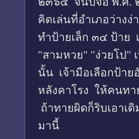
๒๓๖๔ จนปีจอ พ.ศ. ๒๓๙
คิดเล่นที่อำเภอว่าง
ทำป้ายเล็ก ๓๔ ป้าย 
"สามหวย" "ง่วยโป" เป
นั้น เจ้ามือเลือกป้
หลังคาโรง ให้คนทายว่
ถ้าทายผิดก็ริบเอาเดิ
มานี้