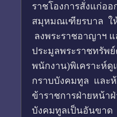
ราชโองการสั่งแก่ออก
สมุหมณเฑียรบาล ให้
ลงพระราชอาญาฯ และต
ประมูลพระราชทรัพย์ด
พนักงาน)พิเคราะห์ดูแ
กราบบังคมทูล และห้
ข้าราชการฝ่ายหน้าฝ่า
บังคมทูลเป็นอันขาด