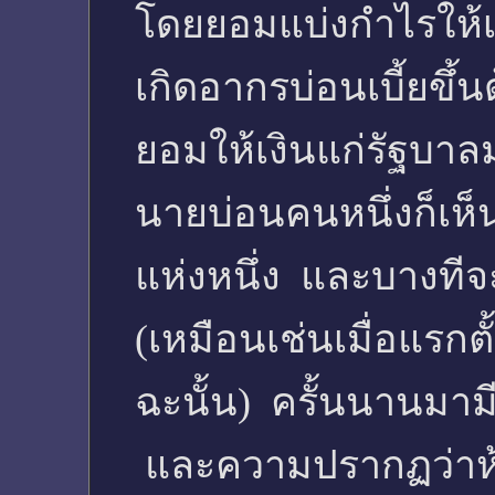
โดยยอมแบ่งกำไรให้เ
เกิดอากรบ่อนเบี้ยขึ้นด
ยอมให้เงินแก่รัฐบาล
นายบ่อนคนหนึ่งก็เห็
แห่งหนึ่ง และบางทีจะ
(เหมือนเช่นเมื่อแรกตั
ฉะนั้น) ครั้นนานมาม
และความปรากฏว่าห้าม