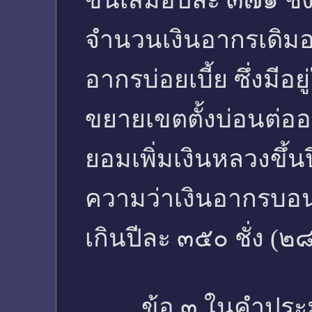
ขึ้นเสมอปีละ ๓๗๑ ชั่
จำนวนเงินอากรเดิมอยู
อากรบ่อยเบี้ย ซึ่งมี
ขยายเขตตั้งบ่อนต่อออ
ยอมเพิ่มเงินหลวงขึ้น
ความว่าเงินอากรบอนเบ
เกินปีละ ๓๕๐ ชั่ง (
ข้อ ๓ ในคำประมูลม