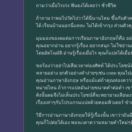
ถามว่าเมื่อไรเก่ง ฟันธงได้เลยว่า ชั่วชีวิต
ถ้าถามว่าพอไปวัดไปวาได้นี่นานไหม ขึ้นกับตัว
ได้ เรียนบ้านนอกนี่แหละ ไม่ได้เข้ากรุง ส่วนต
มุมมองของผมต่อการเรียนภาษาอังกฤษก็คือ อย่าไป
คุณอยากอ่าน อยากรู้เรื่อง อยากสนุก ไม่ใช่อ่าน
โดยอัตโนมัติ อ่านรู้เรื่องเมื่อไร คุณก็แปลได้เมื่
ขอร้องว่าอย่าไปเสียเวลาท่องศัพท์ ได้ประโยชน
หลายอย่าง ยกตัวอย่างคำง่ายๆเช่น come คุณไปเ
คุณอ่านภาษาอังกฤษ หรือแม้แต่ถ้าคุณท่องความ
หมายไหน ถ้าการแปลมันง่ายขนาดคำต่อคำ เขาใช้
ดังนั้นผมจึงไม่เห็นประโยชน์ที่จะพยายามเลียนแ
เรื่องเท่าๆกับโปรแกรมแปลด้วยคอมพิวเตอร์ ขำก
วิธีการอ่านภาษาอังกฤษให้รู้เรื่องนั้น เขาว่าม
คุณก็ไปต่อได้เอง พอจะเดาความหมายคำใหม่ๆที่ไม่