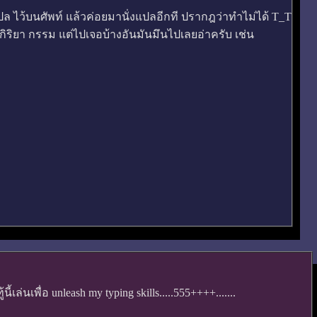
 ไว้บนศัพท์ แล้วค่อยมานั่งแปลอีกที ปรากฎว่าทำไม่ได้ T_T
 กิริยา กรรม แต่ไปเจอบ้างอันมันมึนไปเลยอ่าครับ เช่น
เพื่อ unleash my typing skills.....555++++.......