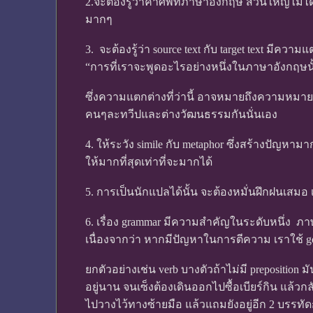
2.จะต้องรู้ว่าคำศัพท์ภาษาอังกฤษ ส่วนใหญ่ไม่ได้แ
มากๆ
3. จะต้องรู้ว่า source text กับ target text มีค
“การที่เราจะพูดอะไรอย่างหนึ่งในภาษาอังกฤษนั
ซึ่งความแตกต่างที่ว่านี้ อาจหมายถึงความหมายข
คนๆละทวีปและต่างวัฒนธรรมกันนั่นเอง
4. ให้ระวัง simile กับ metaphor ซึ่งสร้างปัญหามา
ให้มากที่สุดเท่าที่จะมากได้
5. การเป็นนักแปลได้นั้น จะต้องหมั่นฝึกฝนเสมอ เ
6. เรื่อง grammar มีความสำคัญในระดับหนึ่ง ภา
เนื่องจากว่า หากมีปัญหาในการตีความ เราใช้ go
ยกตัวอย่างเช่น verb บางตัวถ้าไม่มี preposition
อยู่นาน จนเซ็งต้องเดินออกไปซื้อเบียร์กิน แล้ว
ไปวางไว้ทางซ้ายมือ แล้วแถมยังอยู่อีก 2 บรรทัดก