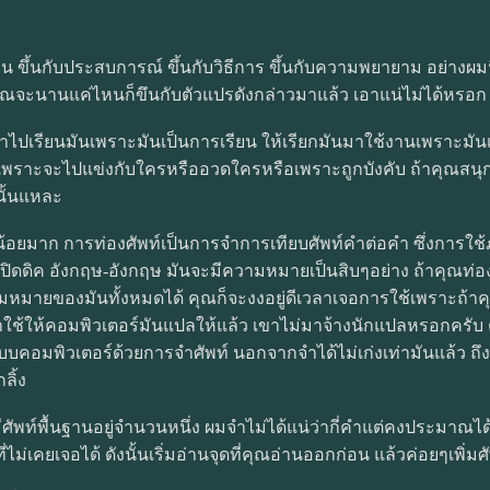
คน ขึ้นกับประสบการณ์ ขึ้นกับวิธีการ ขึ้นกับความพยายาม อย่างผ
ัวคุณจะนานแค่ไหนก็ขึนกับตัวแปรดังกล่าวมาแล้ว เอาแน่ไม่ได้หรอก
เรียนมันเพราะมันเป็นการเรียน ให้เรียกมันมาใช้งานเพราะมันเป็น
เพราะจะไปแข่งกับใครหรืออวดใครหรือเพราะถูกบังคับ ถ้าคุณสนุกกับก
อนั้นแหละ
์น้อยมาก การท่องศัพท์เป็นการจำการเทียบศัพท์คำต่อคำ ซึ่งการใช
ปิดดิค อังกฤษ-อังกฤษ มันจะมีความหมายเป็นสิบๆอย่าง ถ้าคุณท่อง
หมายของมันทั้งหมดได้ คุณก็จะงงอยู่ดีเวลาเจอการใช้เพราะถ้า
ให้คอมพิวเตอร์มันแปลให้แล้ว เขาไม่มาจ้างนักแปลหรอกครับ ตอน
บบคอมพิวเตอร์ด้วยการจำศัพท์ นอกจากจำได้ไม่เก่งเท่ามันแล้ว ถึ
ลิ้ง
ันมีศัพท์พื้นฐานอยู่จำนวนหนึ่ง ผมจำไม่ได้แน่ว่ากี่คำแต่คงประมาณ
เคยเจอได้ ดังนั้นเริ่มอ่านจุดที่คุณอ่านออกก่อน แล้วค่อยๆเพิ่มศ