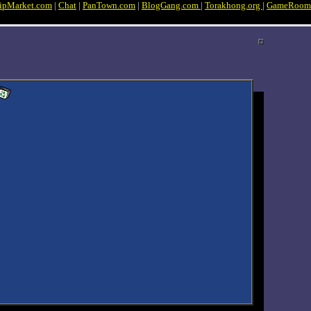
ipMarket.com
|
Chat
|
PanTown.com
|
BlogGang.com
|
Torakhong.org
|
GameRoom