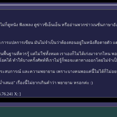
ูหนัง ฟังเพลง ดูข่าวซีเอ็นเอ็น หรืออ่านพวกข่าวเนชั่นภาษาอังกฤ
ะการแปลการเขียน มันไม่จำเป็นว่าต้องสอนอยู่ในหนังสือตายตัว แต
นพื้นฐานที่ควรรู้ แต่ไม่ใช่ทั้งหมด เราเองก็ไม่ได้เก่งมาจากไหน พออ
ได้ ทำให้บางครั้งศัพท์ที่เราไม่รู้ก็พอจะเดาทางออกโดยไม่จำเป
วลา ประสบการณ์ และความพยายาม เพราะบางคนพอแค่นี้ไม่ได้ก็ไม่อยา
่ำเสมอ'' เรื่องนี้ไม่ยากเกินคำว่า พยายาม หรอกค่ะ :)
.76.241 X: ]