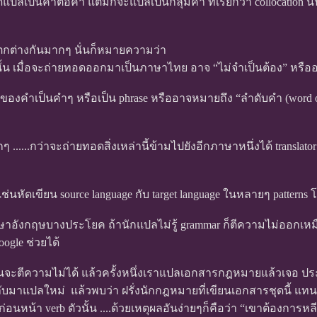
ปลเป็นคำต่อคำ แต่มักจะแปลเป็นกลุ่มคำ ที่เรียกว่า collocation นั่น
วามแตกต่างกันมากๆ นั่นก็หมายความว่า
้น เมื่อจะถ่ายทอดออกมาเป็นภาษาไทย อาจ “ไม่จำเป็นต้อง” หรืออ
องคำเป็นคำๆ หรือเป็น phrase หรืออาจหมายถึง “ลำดับคำ (word or
กๆ ......กว่าจะถ่ายทอดสิ่งเหล่านี้ข้ามไปยังอีกภาษาหนึ่งได้ transla
ช่นหัดเขียน source language กับ target language ในหลายๆ patterns 
ษาอังกฤษบางประโยค ถ้านักแปลไม่รู้ grammar ก็ตีความไม่ออกเหมือน
ogle ช่วยได้
 มันจะตีความไม่ได้ แล้วครั้งหนึ่งเราแปลเอกสารกฎหมายแล้วเจอ ประโย
กลับมาแปลใหม่ แล้วพบว่า ฝรั่งนักกฎหมายที่เขียนเอกสารชุดนี้ แทนท
่อนหน้า verb ตัวนั้น ....ด้วยเหตุผลอันง่ายๆก็คือว่า “เขาต้องการห