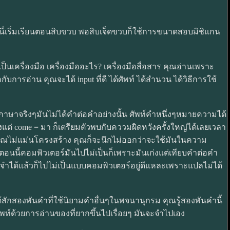
มนี่เริ่มเรียนตอนสิบขวบ พอสิบเจ็ดขวบก็ใช้การขนาดสอบมิชิแกน
เครื่องมือ เครื่องมืออะไร? เครื่องมือสื่อสาร คุณอ่านเพราะ
ารอ่าน คุณจะได้ input ที่ดี ได้ศัพท์ ได้สำนวน ได้วิธีการใช้
้ภาษาจริงๆมันไม่ได้คำต่อคำอย่างนั้น ศัพท์คำหนึ่งๆหมายความได้
แต่ come = มา ก็เตรียมตัวพบกับคววมผิดหวังครั้งใหญ่ได้เลยเวลา
คุณไม่แม่นโครงสร้าง คุณก็จะนึกไม่ออกว่าจะใช้มันในความ
นี้คอมพิวเตอร์มันไปไม่เป็นก็เพราะมันเก่งแต่เทียบคำต่อคำ
งจำได้แล้วก็ไปไม่เป็นแบบคอมพิวเตอร์อยู่ดีแหละเพราะแปลไม่ได้
ได้สักสองพันคำที่ใช้นิยามคำอื่นๆในพจนานุกรม คุณรู้สองพันคำนี้
ัพท์ด้วยการอ่านของที่ยากขึ้นไปเรื่อยๆ มันจะจำไปเอง