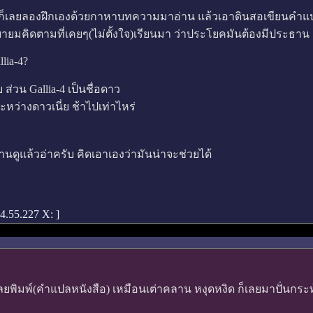
ก ก็เลยลองฝึกเองด้วยกาหาบทความมาอ่าน แล้วเอาดินสอเขียนคำแปล
ก็พยายมคิดตามที่เคยๆ(ไม่ตั้งใจ)เรียนมา ว่าประโยคมันต้องมีประธาน
llia-4?
ส่วน Gallia-4 เป็นชื่อดาว
หว่างดาวเนี่ย ช้าไปเท่าไหร่
นดูแล้วอ่าครับ คิดเอาเองว่ามันน่าจะช่วยได้
4.55.227 X: ]
มพ์(คำแปลหนังสือ) เหมือนเต่าคลาน หงุดหงิด ก็เลยมาปั่นกระทู้นี้เล่น