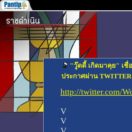
"วู๊ดดี้ เกิดมาคุย" เ
ประกาศผ่าน TWITTER "อง
http://twitter.com/W
V
V
V