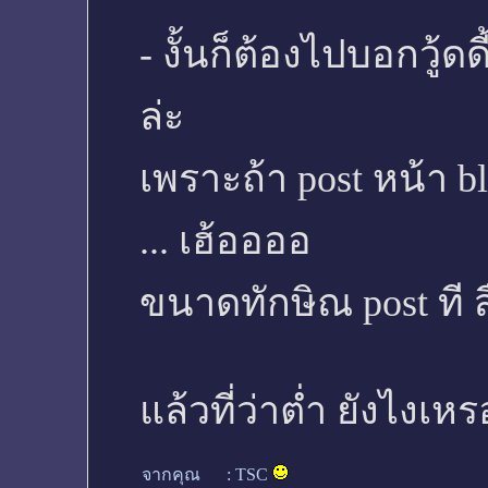
- งั้นก็ต้องไปบอกวู้ดด
ล่ะ
เพราะถ้า post หน้า b
... เฮ้ออออ
ขนาดทักษิณ post ที ส
แล้วที่ว่าต่ำ ยังไงเหร
จากคุณ
:
TSC