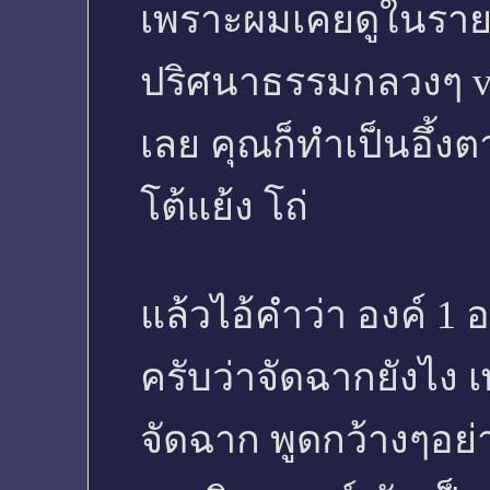
เพราะผมเคยดูในรายก
ปริศนาธรรมกลวงๆ vag
เลย คุณก็ทำเป็นอึ้ง
โต้แย้ง โถ่
แล้วไอ้คำว่า องค์ 1 อ
ครับว่าจัดฉากยังไง 
จัดฉาก พูดกว้างๆอย่าง