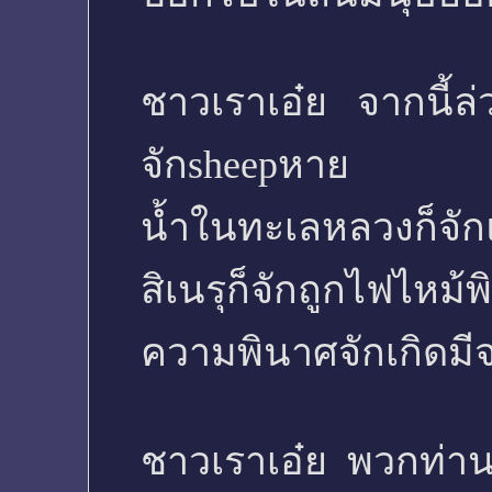
ชาวเราเอ๋ย จากนี้ล่
จักsheepหาย
น้ำในทะเลหลวงก็จักแ
สิเนรุก็จักถูกไฟไหม
ความพินาศจักเกิดม
ชาวเราเอ๋ย พวกท่า