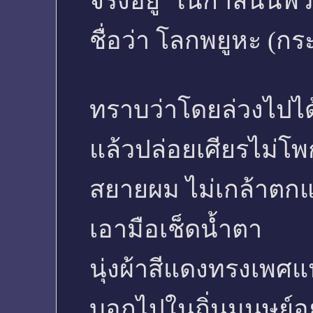
จริงอยู่ ในกาลนั้นพ
ชื่อว่า โลกพยูหะ (ก
ทราบว่าโดยล่วงไปได้
แล้วปล่อยเศียรไม่โพ
สยายผม ไม่เกล้าตกแ
เอามือเช็ดน้ำตา
นุ่งผ้าสีแดงทรงเพศแ
บอกไปในถิ่นมนุษย์อย่