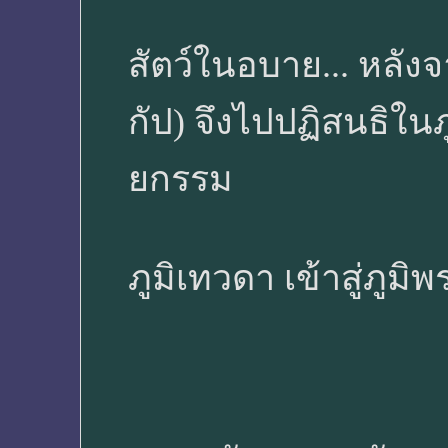
สัตว์ในอบาย... หลั
กัป) จึงไปปฏิสนธิใน
ยกรรม
ภูมิเทวดา เข้าสู่ภูมิ