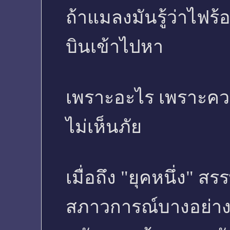
ถ้าแมลงมันรู้ว่าไฟร
บินเข้าไปหา
เพราะอะไร เพราะควา
ไม่เห็นภัย
เมื่อถึง "ยุคหนึ่ง" สร
สภาวการณ์บางอย่างที