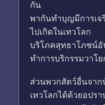
กัน
พากันทำบุญมีการเจริ
ไปเกิดในเทวโลก
บริโภคสุทธาโภชน์อั
ทำการบริกรรมวาโย
ส่วนพวกสัตว์อื่นจา
เทวโลกได้ด้วยอปรา